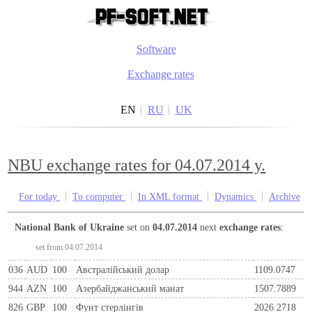
Software
Exchange rates
EN
RU
UK
NBU exchange rates for 04.07.2014 y.
For today
To computer
In XML format
Dynamics
Archive
National Bank of Ukraine
set on
04.07.2014
next
exchange rates
:
set from 04.07.2014
036
AUD
100
Австралійський долар
1109.0747
944
AZN
100
Азербайджанський манат
1507.7889
826
GBP
100
Фунт стерлінгів
2026.2718