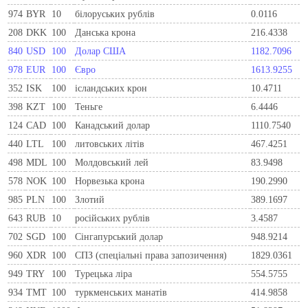
974
BYR
10
білоруських рублів
0.0116
208
DKK
100
Данська крона
216.4338
840
USD
100
Долар США
1182.7096
978
EUR
100
Євро
1613.9255
352
ISK
100
ісландських крон
10.4711
398
KZT
100
Теньге
6.4446
124
CAD
100
Канадський долар
1110.7540
440
LTL
100
литовських літів
467.4251
498
MDL
100
Молдовський лей
83.9498
578
NOK
100
Норвезька крона
190.2990
985
PLN
100
Злотий
389.1697
643
RUB
10
російських рублів
3.4587
702
SGD
100
Сінгапурський долар
948.9214
960
XDR
100
СПЗ (спеціальні права запозичення)
1829.0361
949
TRY
100
Турецька ліра
554.5755
934
TMT
100
туркменських манатів
414.9858