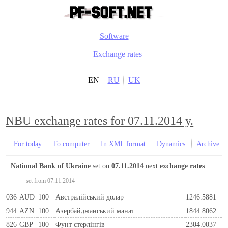
Software
Exchange rates
EN
RU
UK
NBU exchange rates for 07.11.2014 y.
For today
To computer
In XML format
Dynamics
Archive
National Bank of Ukraine
set on
07.11.2014
next
exchange rates
:
set from 07.11.2014
036
AUD
100
Австралійський долар
1246.5881
944
AZN
100
Азербайджанський манат
1844.8062
826
GBP
100
Фунт стерлінгів
2304.0037