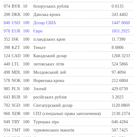
974
BYR
10
білоруських рублів
0.0135
208
DKK
100
Данська крона
243.4402
840
USD
100
Долар США
1447.0660
978
EUR
100
Євро
1811.2925
352
ISK
100
ісландських крон
11.7390
398
KZT
100
Теньге
8.0006
124
CAD
100
Канадський долар
1268.3233
440
LTL
100
литовських літів
524.5866
498
MDL
100
Молдовський лей
97.4094
578
NOK
100
Норвезька крона
212.6804
985
PLN
100
Злотий
429.0739
643
RUB
10
російських рублів
3.2025
702
SGD
100
Сінгапурський долар
1120.0869
960
XDR
100
СПЗ (спеціальні права запозичення)
2130.2374
949
TRY
100
Турецька ліра
646.4284
934
TMT
100
туркменських манатів
507.7425