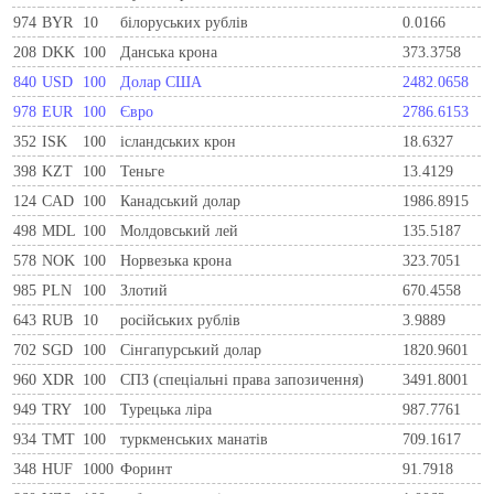
974
BYR
10
білоруських рублів
0.0166
208
DKK
100
Данська крона
373.3758
840
USD
100
Долар США
2482.0658
978
EUR
100
Євро
2786.6153
352
ISK
100
ісландських крон
18.6327
398
KZT
100
Теньге
13.4129
124
CAD
100
Канадський долар
1986.8915
498
MDL
100
Молдовський лей
135.5187
578
NOK
100
Норвезька крона
323.7051
985
PLN
100
Злотий
670.4558
643
RUB
10
російських рублів
3.9889
702
SGD
100
Сінгапурський долар
1820.9601
960
XDR
100
СПЗ (спеціальні права запозичення)
3491.8001
949
TRY
100
Турецька ліра
987.7761
934
TMT
100
туркменських манатів
709.1617
348
HUF
1000
Форинт
91.7918