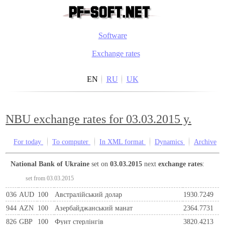
Software
Exchange rates
EN
RU
UK
NBU exchange rates for 03.03.2015 y.
For today
To computer
In XML format
Dynamics
Archive
National Bank of Ukraine
set on
03.03.2015
next
exchange rates
:
set from 03.03.2015
036
AUD
100
Австралійський долар
1930.7249
944
AZN
100
Азербайджанський манат
2364.7731
826
GBP
100
Фунт стерлінгів
3820.4213