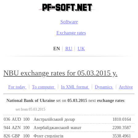
Software
Exchange rates
EN
RU
UK
NBU exchange rates for 05.03.2015 y.
For today
To computer
In XML format
Dynamics
Archive
National Bank of Ukraine
set on
05.03.2015
next
exchange rates
:
set from 05.03.2015
036
AUD
100
Австралійський долар
1810.0164
944
AZN
100
Азербайджанський манат
2200.3587
826
GBP
100
Фунт стерлінгів
3538.4961