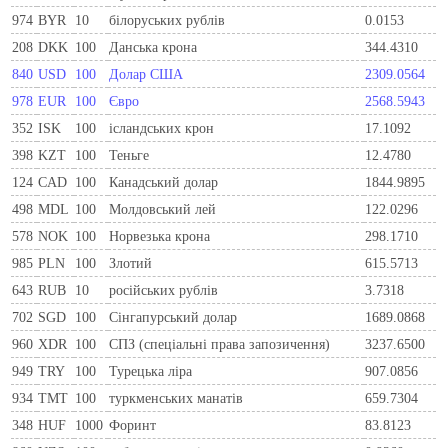
974
BYR
10
білоруських рублів
0.0153
208
DKK
100
Данська крона
344.4310
840
USD
100
Долар США
2309.0564
978
EUR
100
Євро
2568.5943
352
ISK
100
ісландських крон
17.1092
398
KZT
100
Теньге
12.4780
124
CAD
100
Канадський долар
1844.9895
498
MDL
100
Молдовський лей
122.0296
578
NOK
100
Норвезька крона
298.1710
985
PLN
100
Злотий
615.5713
643
RUB
10
російських рублів
3.7318
702
SGD
100
Сінгапурський долар
1689.0868
960
XDR
100
СПЗ (спеціальні права запозичення)
3237.6500
949
TRY
100
Турецька ліра
907.0856
934
TMT
100
туркменських манатів
659.7304
348
HUF
1000
Форинт
83.8123