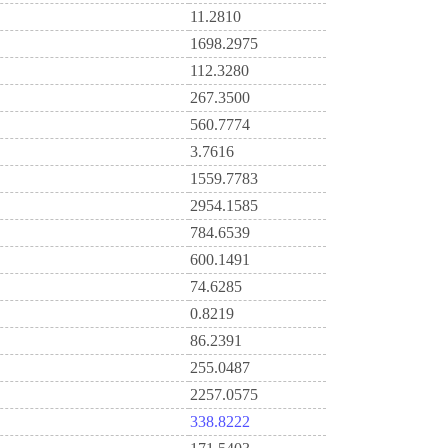
11.2810
1698.2975
112.3280
267.3500
560.7774
3.7616
1559.7783
2954.1585
784.6539
600.1491
74.6285
0.8219
86.2391
255.0487
2257.0575
338.8222