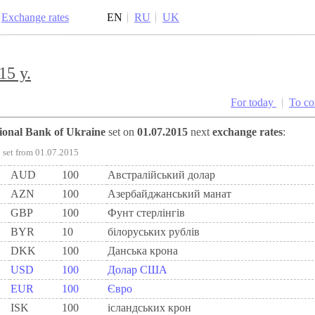
Exchange rates
EN
RU
UK
15 y.
For today
To c
tional Bank of Ukraine
set on
01.07.2015
next
exchange rates
:
set from 01.07.2015
AUD
100
Австралійський долар
AZN
100
Азербайджанський манат
GBP
100
Фунт стерлінгів
BYR
10
білоруських рублів
DKK
100
Данська крона
USD
100
Долар США
EUR
100
Євро
ISK
100
ісландських крон