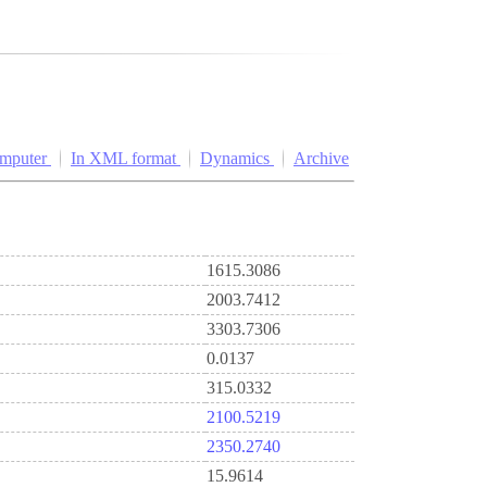
omputer
In XML format
Dynamics
Archive
1615.3086
2003.7412
3303.7306
0.0137
315.0332
2100.5219
2350.2740
15.9614