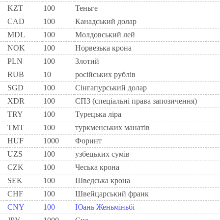
KZT
100
Теньге
CAD
100
Канадський долар
MDL
100
Молдовський лей
NOK
100
Норвезька крона
PLN
100
Злотий
RUB
10
російських рублів
SGD
100
Сінгапурський долар
XDR
100
СПЗ (спеціальні права запозичення)
TRY
100
Турецька ліра
TMT
100
туркменських манатів
HUF
1000
Форинт
UZS
100
узбецьких сумів
CZK
100
Чеська крона
SEK
100
Шведська крона
CHF
100
Швейцарський франк
CNY
100
Юань Женьміньбі