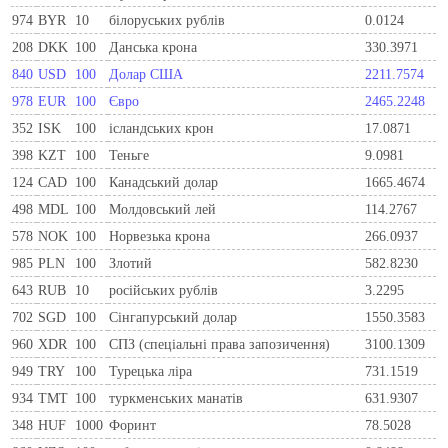
974
BYR
10
білоруських рублів
0.0124
208
DKK
100
Данська крона
330.3971
840
USD
100
Долар США
2211.7574
978
EUR
100
Євро
2465.2248
352
ISK
100
ісландських крон
17.0871
398
KZT
100
Теньге
9.0981
124
CAD
100
Канадський долар
1665.4674
498
MDL
100
Молдовський лей
114.2767
578
NOK
100
Норвезька крона
266.0937
985
PLN
100
Злотий
582.8230
643
RUB
10
російських рублів
3.2295
702
SGD
100
Сінгапурський долар
1550.3583
960
XDR
100
СПЗ (спеціальні права запозичення)
3100.1309
949
TRY
100
Турецька ліра
731.1519
934
TMT
100
туркменських манатів
631.9307
348
HUF
1000
Форинт
78.5028