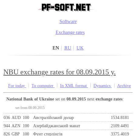
Software
Exchange rates
EN
RU
UK
NBU exchange rates for 08.09.2015 y.
For today
To computer
In XML format
Dynamics
Archive
National Bank of Ukraine
set on
08.09.2015
next
exchange rates
:
set from 08.09.2015
036
AUD
100
Австралійський долар
1534.8181
944
AZN
100
Азербайджанський манат
2109.4491
826
GBP
100
Фунт стерлінгів
3375.4019