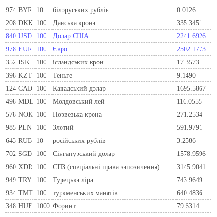
974
BYR
10
білоруських рублів
0.0126
208
DKK
100
Данська крона
335.3451
840
USD
100
Долар США
2241.6926
978
EUR
100
Євро
2502.1773
352
ISK
100
ісландських крон
17.3573
398
KZT
100
Теньге
9.1490
124
CAD
100
Канадський долар
1695.5867
498
MDL
100
Молдовський лей
116.0555
578
NOK
100
Норвезька крона
271.2534
985
PLN
100
Злотий
591.9791
643
RUB
10
російських рублів
3.2586
702
SGD
100
Сінгапурський долар
1578.9596
960
XDR
100
СПЗ (спеціальні права запозичення)
3145.9041
949
TRY
100
Турецька ліра
743.9649
934
TMT
100
туркменських манатів
640.4836
348
HUF
1000
Форинт
79.6314