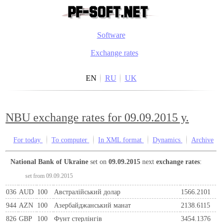
Software
Exchange rates
EN
RU
UK
NBU exchange rates for 09.09.2015 y.
For today
To computer
In XML format
Dynamics
Archive
National Bank of Ukraine
set on
09.09.2015
next
exchange rates
:
set from 09.09.2015
036
AUD
100
Австралійський долар
1566.2101
944
AZN
100
Азербайджанський манат
2138.6115
826
GBP
100
Фунт стерлінгів
3454.1376