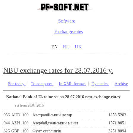
Software
Exchange rates
EN
RU
UK
NBU exchange rates for 28.07.2016 y.
For today
To computer
In XML format
Dynamics
Archive
National Bank of Ukraine
set on
28.07.2016
next
exchange rates
:
set from 28.07.2016
036
AUD
100
Австралійський долар
1853.5203
944
AZN
100
Азербайджанський манат
1571.8851
826
GBP
100
Фунт стерлінгів
3251.8094