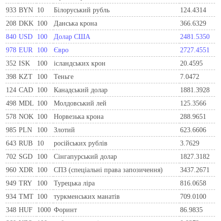
933
BYN
10
Бiлоруський рубль
124.4314
208
DKK
100
Данська крона
366.6329
840
USD
100
Долар США
2481.5350
978
EUR
100
Євро
2727.4551
352
ISK
100
ісландських крон
20.4595
398
KZT
100
Теньге
7.0472
124
CAD
100
Канадський долар
1881.3928
498
MDL
100
Молдовський лей
125.3566
578
NOK
100
Норвезька крона
288.9651
985
PLN
100
Злотий
623.6606
643
RUB
10
російських рублів
3.7629
702
SGD
100
Сінгапурський долар
1827.3182
960
XDR
100
СПЗ (спеціальні права запозичення)
3437.2671
949
TRY
100
Турецька ліра
816.0658
934
TMT
100
туркменських манатів
709.0100
348
HUF
1000
Форинт
86.9835