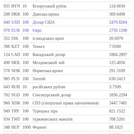
933
BYN
10
Бiлоруський рубль
124.6830
208
DKK
100
Данська крона
369.6498
840
USD
100
Долар США
2479.8204
978
EUR
100
Євро
2750.1208
352
ISK
100
ісландських крон
20.6979
398
KZT
100
Теньге
7.0300
124
CAD
100
Канадський долар
1884.2897
498
MDL
100
Молдовський лей
125.4056
578
NOK
100
Норвезька крона
291.3109
985
PLN
100
Злотий
630.2413
643
RUB
10
російських рублів
3.7509
702
SGD
100
Сінгапурський долар
1836.2294
960
XDR
100
СПЗ (спеціальні права запозичення)
3447.7481
949
TRY
100
Турецька ліра
821.1522
934
TMT
100
туркменських манатів
708.5201
348
HUF
1000
Форинт
88.1025