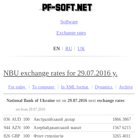
Software
Exchange rates
EN
RU
UK
NBU exchange rates for 29.07.2016 y.
For today
To computer
In XML format
Dynamics
Archive
National Bank of Ukraine
set on
29.07.2016
next
exchange rates
:
set from 29.07.2016
036
AUD
100
Австралійський долар
1866.3867
944
AZN
100
Азербайджанський манат
1567.6215
826
GBP
100
Фунт стерлінгів
3265.4011