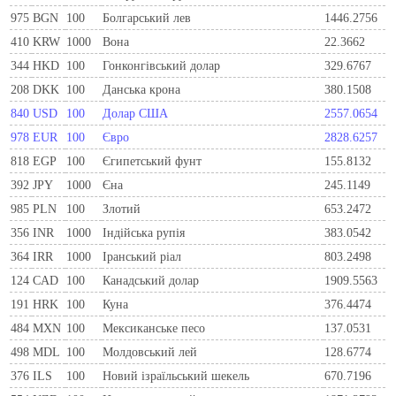
975
BGN
100
Болгарський лев
1446.2756
410
KRW
1000
Вона
22.3662
344
HKD
100
Гонконгівський долар
329.6767
208
DKK
100
Данська крона
380.1508
840
USD
100
Долар США
2557.0654
978
EUR
100
Євро
2828.6257
818
EGP
100
Єгипетський фунт
155.8132
392
JPY
1000
Єна
245.1149
985
PLN
100
Злотий
653.2472
356
INR
1000
Індійська рупія
383.0542
364
IRR
1000
Іранський ріал
803.2498
124
CAD
100
Канадський долар
1909.5563
191
HRK
100
Куна
376.4474
484
MXN
100
Мексиканське песо
137.0531
498
MDL
100
Молдовський лей
128.6774
376
ILS
100
Новий ізраїльський шекель
670.7196