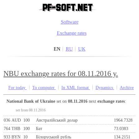
Software
Exchange rates
EN
RU
UK
NBU exchange rates for 08.11.2016 y.
For today
To computer
In XML format
Dynamics
Archive
National Bank of Ukraine
set on
08.11.2016
next
exchange rates
:
set from 08.11.2016
036
AUD
100
Австралійський долар
1964.7328
764
THB
100
Бат
73.0383
933
BYN
10
Бiлоруський рубль
134.2151