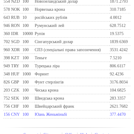
554
NZD
100
Новозеландський долар
1871.2793
578
NOK
100
Норвезька крона
310.7185
643
RUB
10
російських рублів
4.0012
946
RON
100
Румунський лей
628.7512
360
IDR
10000
Рупія
19.5375
702
SGD
100
Сінгапурський долар
1839.6369
960
XDR
100
СПЗ (спеціальні права запозичення)
3531.4242
398
KZT
100
Теньге
7.5210
949
TRY
100
Турецька ліра
806.6117
348
HUF
1000
Форинт
92.4236
826
GBP
100
Фунт стерлінгів
3176.8034
203
CZK
100
Чеська крона
104.6825
752
SEK
100
Шведська крона
283.3357
756
CHF
100
Швейцарський франк
2621.7682
156
CNY
100
Юань Женьміньбі
377.4470