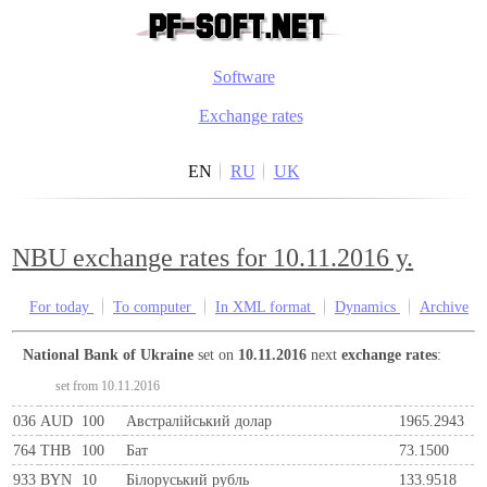
Software
Exchange rates
EN
RU
UK
NBU exchange rates for 10.11.2016 y.
For today
To computer
In XML format
Dynamics
Archive
National Bank of Ukraine
set on
10.11.2016
next
exchange rates
:
set from 10.11.2016
036
AUD
100
Австралійський долар
1965.2943
764
THB
100
Бат
73.1500
933
BYN
10
Бiлоруський рубль
133.9518