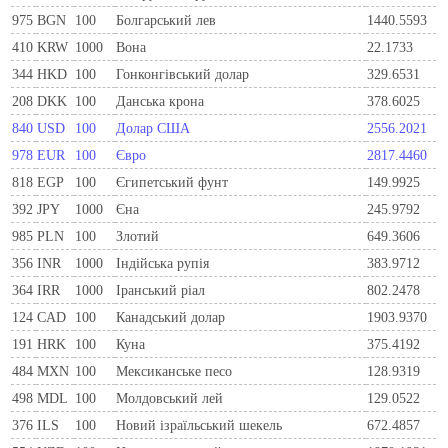
975
BGN
100
Болгарський лев
1440.5593
410
KRW
1000
Вона
22.1733
344
HKD
100
Гонконгівський долар
329.6531
208
DKK
100
Данська крона
378.6025
840
USD
100
Долар США
2556.2021
978
EUR
100
Євро
2817.4460
818
EGP
100
Єгипетський фунт
149.9925
392
JPY
1000
Єна
245.9792
985
PLN
100
Злотий
649.3606
356
INR
1000
Індійська рупія
383.9712
364
IRR
1000
Іранський ріал
802.2478
124
CAD
100
Канадський долар
1903.9370
191
HRK
100
Куна
375.4192
484
MXN
100
Мексиканське песо
128.9319
498
MDL
100
Молдовський лей
129.0522
376
ILS
100
Новий ізраїльський шекель
672.4857