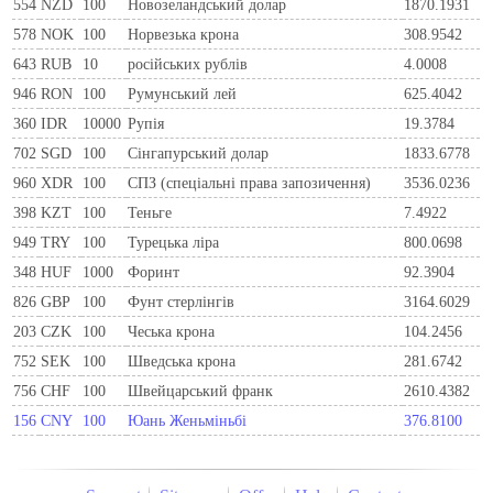
554
NZD
100
Новозеландський долар
1870.1931
578
NOK
100
Норвезька крона
308.9542
643
RUB
10
російських рублів
4.0008
946
RON
100
Румунський лей
625.4042
360
IDR
10000
Рупія
19.3784
702
SGD
100
Сінгапурський долар
1833.6778
960
XDR
100
СПЗ (спеціальні права запозичення)
3536.0236
398
KZT
100
Теньге
7.4922
949
TRY
100
Турецька ліра
800.0698
348
HUF
1000
Форинт
92.3904
826
GBP
100
Фунт стерлінгів
3164.6029
203
CZK
100
Чеська крона
104.2456
752
SEK
100
Шведська крона
281.6742
756
CHF
100
Швейцарський франк
2610.4382
156
CNY
100
Юань Женьміньбі
376.8100