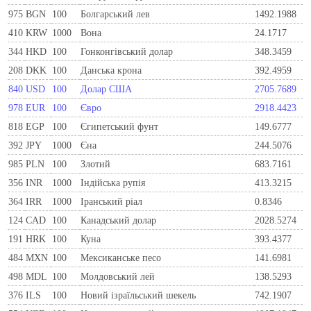
975
BGN
100
Болгарський лев
1492.1988
410
KRW
1000
Вона
24.1717
344
HKD
100
Гонконгівський долар
348.3459
208
DKK
100
Данська крона
392.4959
840
USD
100
Долар США
2705.7689
978
EUR
100
Євро
2918.4423
818
EGP
100
Єгипетський фунт
149.6777
392
JPY
1000
Єна
244.5076
985
PLN
100
Злотий
683.7161
356
INR
1000
Індійська рупія
413.3215
364
IRR
1000
Іранський ріал
0.8346
124
CAD
100
Канадський долар
2028.5274
191
HRK
100
Куна
393.4377
484
MXN
100
Мексиканське песо
141.6981
498
MDL
100
Молдовський лей
138.5293
376
ILS
100
Новий ізраїльський шекель
742.1907