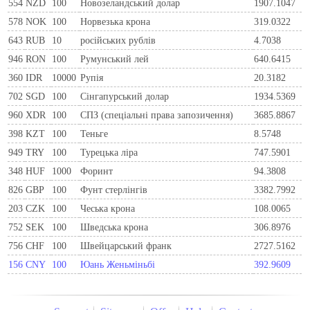
554
NZD
100
Новозеландський долар
1907.1047
578
NOK
100
Норвезька крона
319.0322
643
RUB
10
російських рублів
4.7038
946
RON
100
Румунський лей
640.6415
360
IDR
10000
Рупія
20.3182
702
SGD
100
Сінгапурський долар
1934.5369
960
XDR
100
СПЗ (спеціальні права запозичення)
3685.8867
398
KZT
100
Теньге
8.5748
949
TRY
100
Турецька ліра
747.5901
348
HUF
1000
Форинт
94.3808
826
GBP
100
Фунт стерлінгів
3382.7992
203
CZK
100
Чеська крона
108.0065
752
SEK
100
Шведська крона
306.8976
756
CHF
100
Швейцарський франк
2727.5162
156
CNY
100
Юань Женьміньбі
392.9609