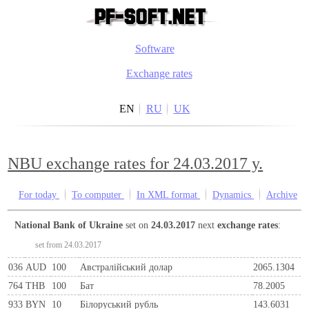
Software
Exchange rates
EN
RU
UK
NBU exchange rates for 24.03.2017 y.
For today
To computer
In XML format
Dynamics
Archive
National Bank of Ukraine
set on
24.03.2017
next
exchange rates
:
set from 24.03.2017
036
AUD
100
Австралійський долар
2065.1304
764
THB
100
Бат
78.2005
933
BYN
10
Бiлоруський рубль
143.6031