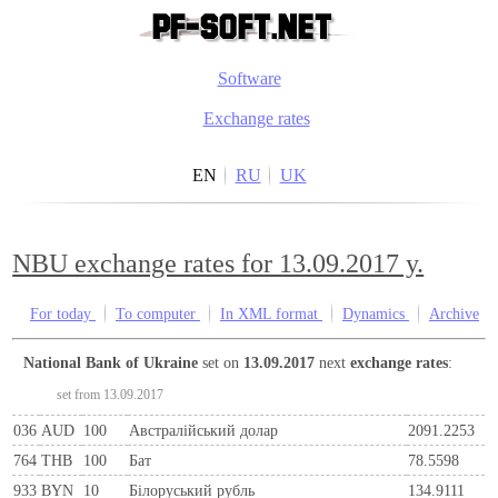
Software
Exchange rates
EN
RU
UK
NBU exchange rates for 13.09.2017 y.
For today
To computer
In XML format
Dynamics
Archive
National Bank of Ukraine
set on
13.09.2017
next
exchange rates
:
set from 13.09.2017
036
AUD
100
Австралійський долар
2091.2253
764
THB
100
Бат
78.5598
933
BYN
10
Бiлоруський рубль
134.9111