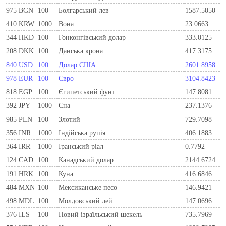
975
BGN
100
Болгарський лев
1587.5050
410
KRW
1000
Вона
23.0663
344
HKD
100
Гонконгівський долар
333.0125
208
DKK
100
Данська крона
417.3175
840
USD
100
Долар США
2601.8958
978
EUR
100
Євро
3104.8423
818
EGP
100
Єгипетський фунт
147.8081
392
JPY
1000
Єна
237.1376
985
PLN
100
Злотий
729.7098
356
INR
1000
Індійська рупія
406.1883
364
IRR
1000
Іранський ріал
0.7792
124
CAD
100
Канадський долар
2144.6724
191
HRK
100
Куна
416.6846
484
MXN
100
Мексиканське песо
146.9421
498
MDL
100
Молдовський лей
147.0696
376
ILS
100
Новий ізраїльський шекель
735.7969