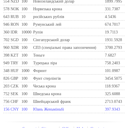
554
NZD
100
Новозеландський долар
1899.7995
578
NOK
100
Норвезька крона
331.7387
643
RUB
10
російських рублів
4.5436
946
RON
100
Румунський лей
674.7017
360
IDR
10000
Рупія
19.7113
702
SGD
100
Сінгапурський долар
1931.5928
960
XDR
100
СПЗ (спеціальні права запозичення)
3700.2793
398
KZT
100
Теньге
7.6827
949
TRY
100
Турецька ліра
758.2403
348
HUF
1000
Форинт
101.0987
826
GBP
100
Фунт стерлінгів
3454.5075
203
CZK
100
Чеська крона
118.9367
752
SEK
100
Шведська крона
325.6088
756
CHF
100
Швейцарський франк
2713.0743
156
CNY
100
Юань Женьміньбі
397.9343