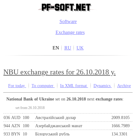
Software
Exchange rates
EN
RU
UK
NBU exchange rates for 26.10.2018 y.
For today
To computer
In XML format
Dynamics
Archive
National Bank of Ukraine
set on
26.10.2018
next
exchange rates
:
set from 26.10.2018
036
AUD
100
Австралійський долар
2009.8105
944
AZN
100
Азербайджанський манат
1666.7989
933
BYN
10
Бiлоруський рубль
134.3301