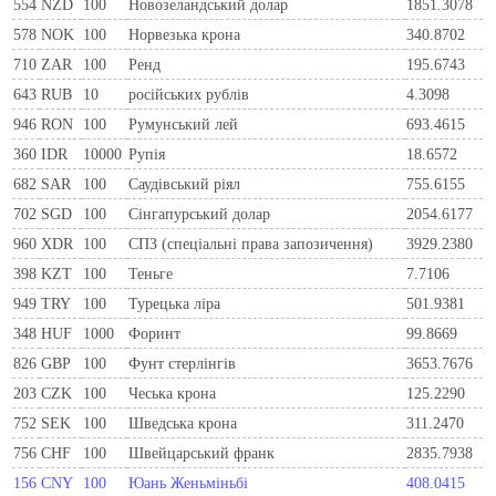
554
NZD
100
Новозеландський долар
1851.3078
578
NOK
100
Норвезька крона
340.8702
710
ZAR
100
Ренд
195.6743
643
RUB
10
російських рублів
4.3098
946
RON
100
Румунський лей
693.4615
360
IDR
10000
Рупія
18.6572
682
SAR
100
Саудівський ріял
755.6155
702
SGD
100
Сінгапурський долар
2054.6177
960
XDR
100
СПЗ (спеціальні права запозичення)
3929.2380
398
KZT
100
Теньге
7.7106
949
TRY
100
Турецька ліра
501.9381
348
HUF
1000
Форинт
99.8669
826
GBP
100
Фунт стерлінгів
3653.7676
203
CZK
100
Чеська крона
125.2290
752
SEK
100
Шведська крона
311.2470
756
CHF
100
Швейцарський франк
2835.7938
156
CNY
100
Юань Женьміньбі
408.0415