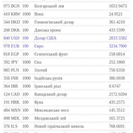
975
BGN
100
Болгарський лев
1653.9473
410
KRW
1000
Вона
24.9521
344
HKD
100
Гонконгівський долар
361.4210
208
DKK
100
Данська крона
433.5599
840
USD
100
Долар США
2833.5582
978
EUR
100
Євро
3234.7900
818
EGP
100
Єгипетський фунт
158.6814
392
JPY
1000
Єна
252.1860
985
PLN
100
Злотий
750.6358
356
INR
1000
Індійська рупія
386.6938
364
IRR
1000
Іранський ріал
0.6747
124
CAD
100
Канадський долар
2172.0204
191
HRK
100
Куна
435.2575
484
MXN
100
Мексиканське песо
145.3512
498
MDL
100
Молдовський лей
165.3725
376
ILS
100
Новий ізраїльський шекель
768.6691