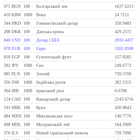
975
BGN
100
Болгарський лев
1637.6213
410
KRW
1000
Вона
24.7151
344
HKD
100
Гонконгівський долар
358.9483
208
DKK
100
Данська крона
429.2572
840
USD
100
Долар США
2816.4437
978
EUR
100
Євро
3202.8598
818
EGP
100
Єгипетський фунт
157.8282
392
JPY
1000
Єна
249.6773
985
PLN
100
Злотий
739.5709
356
INR
1000
Індійська рупія
382.5315
364
IRR
1000
Іранський ріал
0.6706
124
CAD
100
Канадський долар
2143.6716
191
HRK
100
Куна
430.9843
484
MXN
100
Мексиканське песо
140.7770
498
MDL
100
Молдовський лей
164.3909
376
ILS
100
Новий ізраїльський шекель
759.7096