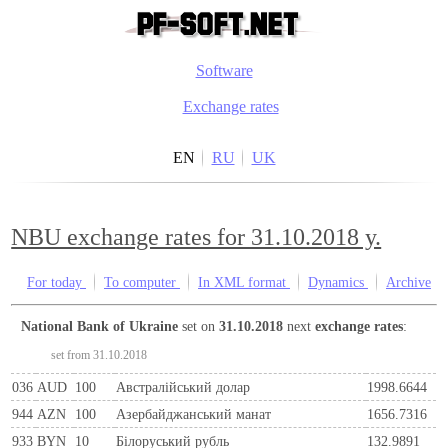
Software
Exchange rates
EN
RU
UK
NBU exchange rates for 31.10.2018 y.
For today
To computer
In XML format
Dynamics
Archive
National Bank of Ukraine
set on
31.10.2018
next
exchange rates
:
set from 31.10.2018
036
AUD
100
Австралійський долар
1998.6644
944
AZN
100
Азербайджанський манат
1656.7316
933
BYN
10
Бiлоруський рубль
132.9891