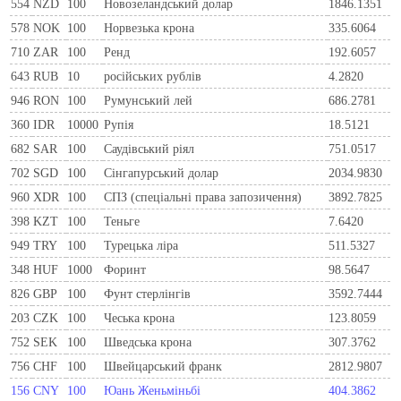
554
NZD
100
Новозеландський долар
1846.1351
578
NOK
100
Норвезька крона
335.6064
710
ZAR
100
Ренд
192.6057
643
RUB
10
російських рублів
4.2820
946
RON
100
Румунський лей
686.2781
360
IDR
10000
Рупія
18.5121
682
SAR
100
Саудівський ріял
751.0517
702
SGD
100
Сінгапурський долар
2034.9830
960
XDR
100
СПЗ (спеціальні права запозичення)
3892.7825
398
KZT
100
Теньге
7.6420
949
TRY
100
Турецька ліра
511.5327
348
HUF
1000
Форинт
98.5647
826
GBP
100
Фунт стерлінгів
3592.7444
203
CZK
100
Чеська крона
123.8059
752
SEK
100
Шведська крона
307.3762
756
CHF
100
Швейцарський франк
2812.9807
156
CNY
100
Юань Женьміньбі
404.3862