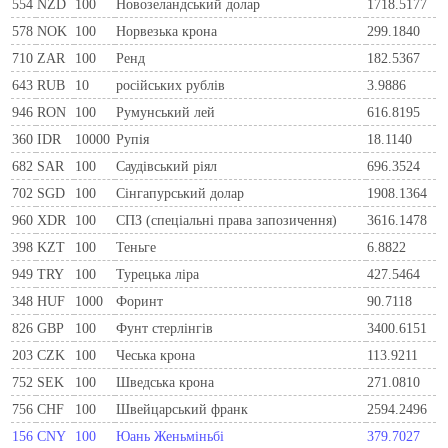
554
NZD
100
Новозеландський долар
1718.5177
578
NOK
100
Норвезька крона
299.1840
710
ZAR
100
Ренд
182.5367
643
RUB
10
російських рублів
3.9886
946
RON
100
Румунський лей
616.8195
360
IDR
10000
Рупія
18.1140
682
SAR
100
Саудівський ріял
696.3524
702
SGD
100
Сінгапурський долар
1908.1364
960
XDR
100
СПЗ (спеціальні права запозичення)
3616.1478
398
KZT
100
Теньге
6.8822
949
TRY
100
Турецька ліра
427.5464
348
HUF
1000
Форинт
90.7118
826
GBP
100
Фунт стерлінгів
3400.6151
203
CZK
100
Чеська крона
113.9211
752
SEK
100
Шведська крона
271.0810
756
CHF
100
Швейцарський франк
2594.2496
156
CNY
100
Юань Женьміньбі
379.7027