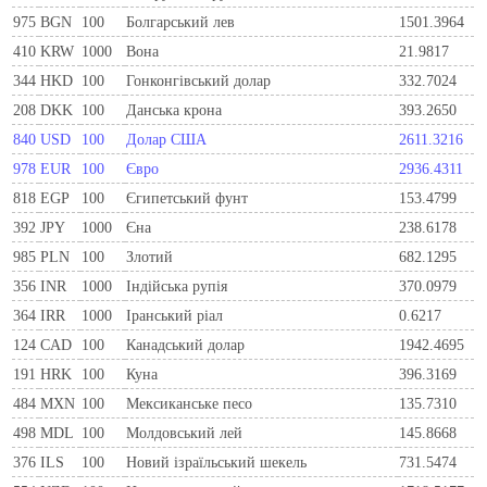
975
BGN
100
Болгарський лев
1501.3964
410
KRW
1000
Вона
21.9817
344
HKD
100
Гонконгівський долар
332.7024
208
DKK
100
Данська крона
393.2650
840
USD
100
Долар США
2611.3216
978
EUR
100
Євро
2936.4311
818
EGP
100
Єгипетський фунт
153.4799
392
JPY
1000
Єна
238.6178
985
PLN
100
Злотий
682.1295
356
INR
1000
Індійська рупія
370.0979
364
IRR
1000
Іранський ріал
0.6217
124
CAD
100
Канадський долар
1942.4695
191
HRK
100
Куна
396.3169
484
MXN
100
Мексиканське песо
135.7310
498
MDL
100
Молдовський лей
145.8668
376
ILS
100
Новий ізраїльський шекель
731.5474