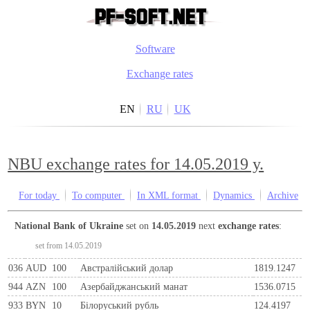
Software
Exchange rates
EN
RU
UK
NBU exchange rates for 14.05.2019 y.
For today
To computer
In XML format
Dynamics
Archive
National Bank of Ukraine
set on
14.05.2019
next
exchange rates
:
set from 14.05.2019
036
AUD
100
Австралійський долар
1819.1247
944
AZN
100
Азербайджанський манат
1536.0715
933
BYN
10
Бiлоруський рубль
124.4197