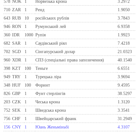
578
NOK
1
Норвезька крона
3.2972
710
ZAR
1
Ренд
1.9050
643
RUB
10
російських рублів
3.7843
946
RON
1
Румунський лей
6.9358
360
IDR
1000
Рупія
1.9923
682
SAR
1
Саудівський ріял
7.4218
702
SGD
1
Сінгапурський долар
21.0323
960
XDR
1
СПЗ (спеціальні права запозичення)
40.1540
398
KZT
100
Теньге
6.6551
949
TRY
1
Турецька ліра
3.9694
348
HUF
100
Форинт
9.4595
826
GBP
1
Фунт стерлінгів
38.5297
203
CZK
1
Чеська крона
1.3120
752
SEK
1
Шведська крона
3.3541
756
CHF
1
Швейцарський франк
31.2949
156
CNY
1
Юань Женьміньбі
4.3107