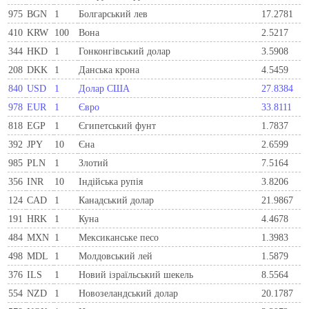
975
BGN
1
Болгарський лев
17.2781
410
KRW
100
Вона
2.5217
344
HKD
1
Гонконгівський долар
3.5908
208
DKK
1
Данська крона
4.5459
840
USD
1
Долар США
27.8384
978
EUR
1
Євро
33.8111
818
EGP
1
Єгипетський фунт
1.7837
392
JPY
10
Єна
2.6599
985
PLN
1
Злотий
7.5164
356
INR
10
Індійська рупія
3.8206
124
CAD
1
Канадський долар
21.9867
191
HRK
1
Куна
4.4678
484
MXN
1
Мексиканське песо
1.3983
498
MDL
1
Молдовський лей
1.5879
376
ILS
1
Новий ізраїльський шекель
8.5564
554
NZD
1
Новозеландський долар
20.1787