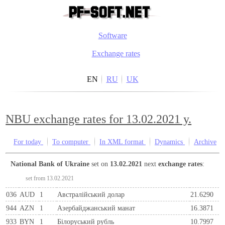
Software
Exchange rates
EN
RU
UK
NBU exchange rates for 13.02.2021 y.
For today
To computer
In XML format
Dynamics
Archive
National Bank of Ukraine
set on
13.02.2021
next
exchange rates
:
set from 13.02.2021
036
AUD
1
Австралійський долар
21.6290
944
AZN
1
Азербайджанський манат
16.3871
933
BYN
1
Бiлоруський рубль
10.7997