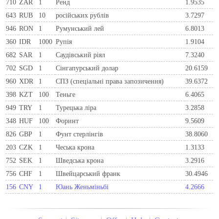
710
ZAR
1
Ренд
1.9535
643
RUB
10
російських рублів
3.7297
946
RON
1
Румунський лей
6.8013
360
IDR
1000
Рупія
1.9104
682
SAR
1
Саудівський ріял
7.3240
702
SGD
1
Сінгапурський долар
20.6159
960
XDR
1
СПЗ (спеціальні права запозичення)
39.6372
398
KZT
100
Теньге
6.4065
949
TRY
1
Турецька ліра
3.2858
348
HUF
100
Форинт
9.5609
826
GBP
1
Фунт стерлінгів
38.8060
203
CZK
1
Чеська крона
1.3133
752
SEK
1
Шведська крона
3.2916
756
CHF
1
Швейцарський франк
30.4946
156
CNY
1
Юань Женьміньбі
4.2666