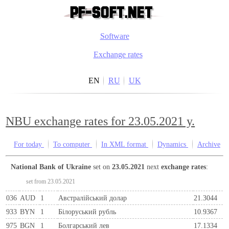
Software
Exchange rates
EN
RU
UK
NBU exchange rates for 23.05.2021 y.
For today
To computer
In XML format
Dynamics
Archive
National Bank of Ukraine
set on
23.05.2021
next
exchange rates
:
set from 23.05.2021
036
AUD
1
Австралійський долар
21.3044
933
BYN
1
Бiлоруський рубль
10.9367
975
BGN
1
Болгарський лев
17.1334