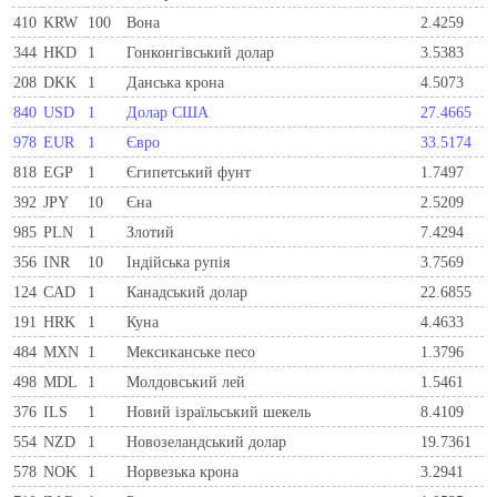
410
KRW
100
Вона
2.4259
344
HKD
1
Гонконгівський долар
3.5383
208
DKK
1
Данська крона
4.5073
840
USD
1
Долар США
27.4665
978
EUR
1
Євро
33.5174
818
EGP
1
Єгипетський фунт
1.7497
392
JPY
10
Єна
2.5209
985
PLN
1
Злотий
7.4294
356
INR
10
Індійська рупія
3.7569
124
CAD
1
Канадський долар
22.6855
191
HRK
1
Куна
4.4633
484
MXN
1
Мексиканське песо
1.3796
498
MDL
1
Молдовський лей
1.5461
376
ILS
1
Новий ізраїльський шекель
8.4109
554
NZD
1
Новозеландський долар
19.7361
578
NOK
1
Норвезька крона
3.2941