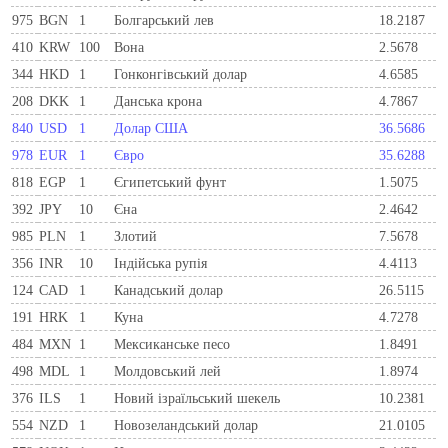
975
BGN
1
Болгарський лев
18.2187
410
KRW
100
Вона
2.5678
344
HKD
1
Гонконгівський долар
4.6585
208
DKK
1
Данська крона
4.7867
840
USD
1
Долар США
36.5686
978
EUR
1
Євро
35.6288
818
EGP
1
Єгипетський фунт
1.5075
392
JPY
10
Єна
2.4642
985
PLN
1
Злотий
7.5678
356
INR
10
Індійська рупія
4.4113
124
CAD
1
Канадський долар
26.5115
191
HRK
1
Куна
4.7278
484
MXN
1
Мексиканське песо
1.8491
498
MDL
1
Молдовський лей
1.8974
376
ILS
1
Новий ізраїльський шекель
10.2381
554
NZD
1
Новозеландський долар
21.0105