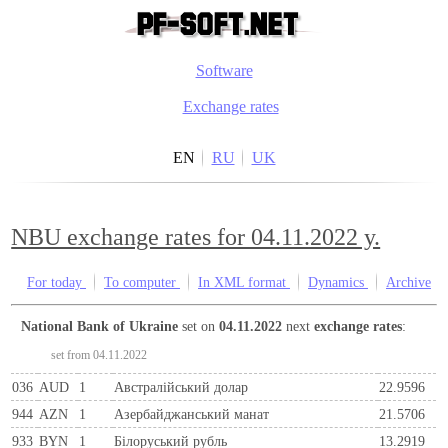
Software
Exchange rates
EN
RU
UK
NBU exchange rates for 04.11.2022 y.
For today
To computer
In XML format
Dynamics
Archive
National Bank of Ukraine
set on
04.11.2022
next
exchange rates
:
set from 04.11.2022
036
AUD
1
Австралійський долар
22.9596
944
AZN
1
Азербайджанський манат
21.5706
933
BYN
1
Бiлоруський рубль
13.2919