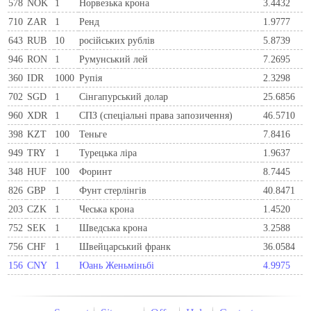
578
NOK
1
Норвезька крона
3.4432
710
ZAR
1
Ренд
1.9777
643
RUB
10
російських рублів
5.8739
946
RON
1
Румунський лей
7.2695
360
IDR
1000
Рупія
2.3298
702
SGD
1
Сінгапурський долар
25.6856
960
XDR
1
СПЗ (спеціальні права запозичення)
46.5710
398
KZT
100
Теньге
7.8416
949
TRY
1
Турецька ліра
1.9637
348
HUF
100
Форинт
8.7445
826
GBP
1
Фунт стерлінгів
40.8471
203
CZK
1
Чеська крона
1.4520
752
SEK
1
Шведська крона
3.2588
756
CHF
1
Швейцарський франк
36.0584
156
CNY
1
Юань Женьміньбі
4.9975