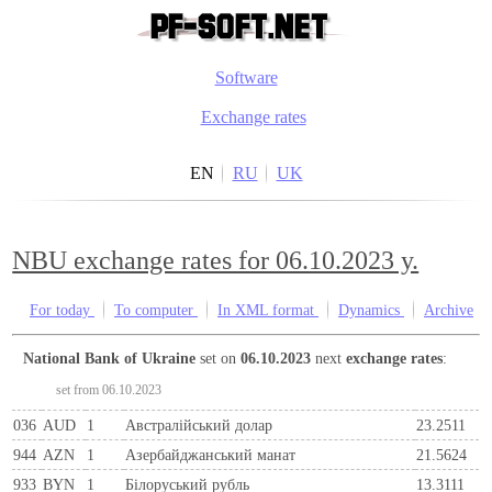
Software
Exchange rates
EN
RU
UK
NBU exchange rates for 06.10.2023 y.
For today
To computer
In XML format
Dynamics
Archive
National Bank of Ukraine
set on
06.10.2023
next
exchange rates
:
set from 06.10.2023
036
AUD
1
Австралійський долар
23.2511
944
AZN
1
Азербайджанський манат
21.5624
933
BYN
1
Бiлоруський рубль
13.3111