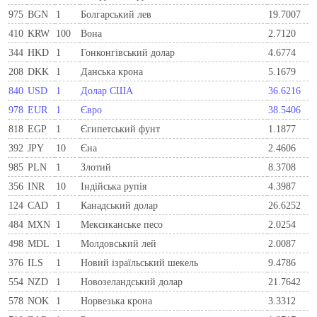
975
BGN
1
Болгарський лев
19.7007
410
KRW
100
Вона
2.7120
344
HKD
1
Гонконгівський долар
4.6774
208
DKK
1
Данська крона
5.1679
840
USD
1
Долар США
36.6216
978
EUR
1
Євро
38.5406
818
EGP
1
Єгипетський фунт
1.1877
392
JPY
10
Єна
2.4606
985
PLN
1
Злотий
8.3708
356
INR
10
Індійська рупія
4.3987
124
CAD
1
Канадський долар
26.6252
484
MXN
1
Мексиканське песо
2.0254
498
MDL
1
Молдовський лей
2.0087
376
ILS
1
Новий ізраїльський шекель
9.4786
554
NZD
1
Новозеландський долар
21.7642
578
NOK
1
Норвезька крона
3.3312