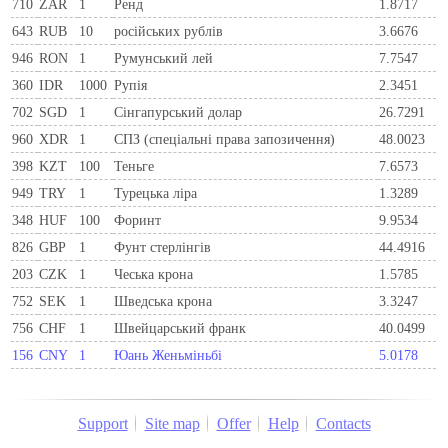
710
ZAR
1
Ренд
1.8717
643
RUB
10
російських рублів
3.6676
946
RON
1
Румунський лей
7.7547
360
IDR
1000
Рупія
2.3451
702
SGD
1
Сінгапурський долар
26.7291
960
XDR
1
СПЗ (спеціальні права запозичення)
48.0023
398
KZT
100
Теньге
7.6573
949
TRY
1
Турецька ліра
1.3289
348
HUF
100
Форинт
9.9534
826
GBP
1
Фунт стерлінгів
44.4916
203
CZK
1
Чеська крона
1.5785
752
SEK
1
Шведська крона
3.3247
756
CHF
1
Швейцарський франк
40.0499
156
CNY
1
Юань Женьміньбі
5.0178
Support
Site map
Offer
Help
Contacts