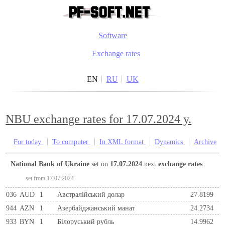
Software
Exchange rates
EN
RU
UK
NBU exchange rates for 17.07.2024 y.
For today
To computer
In XML format
Dynamics
Archive
National Bank of Ukraine
set on
17.07.2024
next
exchange rates
:
set from 17.07.2024
036
AUD
1
Австралійський долар
27.8199
944
AZN
1
Азербайджанський манат
24.2734
933
BYN
1
Бiлоруський рубль
14.9962