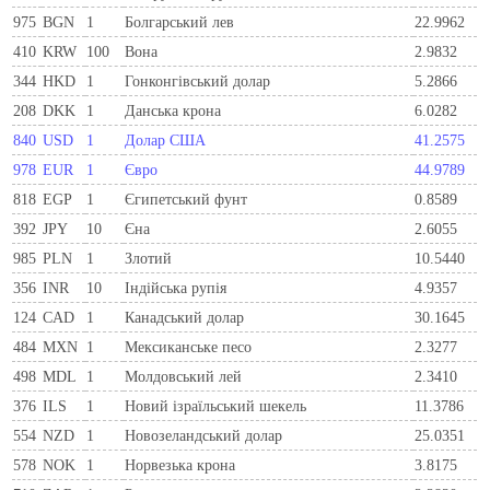
975
BGN
1
Болгарський лев
22.9962
410
KRW
100
Вона
2.9832
344
HKD
1
Гонконгівський долар
5.2866
208
DKK
1
Данська крона
6.0282
840
USD
1
Долар США
41.2575
978
EUR
1
Євро
44.9789
818
EGP
1
Єгипетський фунт
0.8589
392
JPY
10
Єна
2.6055
985
PLN
1
Злотий
10.5440
356
INR
10
Індійська рупія
4.9357
124
CAD
1
Канадський долар
30.1645
484
MXN
1
Мексиканське песо
2.3277
498
MDL
1
Молдовський лей
2.3410
376
ILS
1
Новий ізраїльський шекель
11.3786
554
NZD
1
Новозеландський долар
25.0351
578
NOK
1
Норвезька крона
3.8175