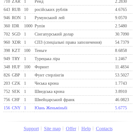
710
ZAR
1
Ренд
2.2830
643
RUB
10
російських рублів
4.6765
946
RON
1
Румунський лей
9.0570
360
IDR
1000
Рупія
2.5480
702
SGD
1
Сінгапурський долар
30.7090
960
XDR
1
СПЗ (спеціальні права запозичення)
54.7379
398
KZT
100
Теньге
8.6858
949
TRY
1
Турецька ліра
1.2467
348
HUF
100
Форинт
11.4834
826
GBP
1
Фунт стерлінгів
53.5027
203
CZK
1
Чеська крона
1.7743
752
SEK
1
Шведська крона
3.8910
756
CHF
1
Швейцарський франк
46.0823
156
CNY
1
Юань Женьміньбі
5.6775
Support
Site map
Offer
Help
Contacts