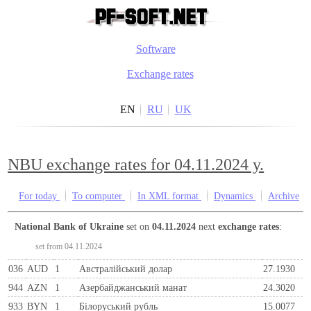
Software
Exchange rates
EN
RU
UK
NBU exchange rates for 04.11.2024 y.
For today
To computer
In XML format
Dynamics
Archive
National Bank of Ukraine
set on
04.11.2024
next
exchange rates
:
set from 04.11.2024
036
AUD
1
Австралійський долар
27.1930
944
AZN
1
Азербайджанський манат
24.3020
933
BYN
1
Бiлоруський рубль
15.0077