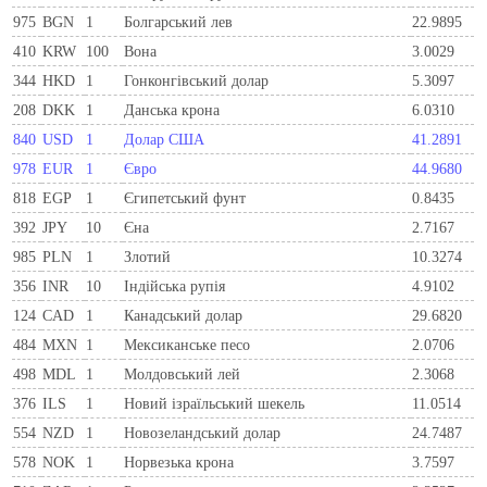
975
BGN
1
Болгарський лев
22.9895
410
KRW
100
Вона
3.0029
344
HKD
1
Гонконгівський долар
5.3097
208
DKK
1
Данська крона
6.0310
840
USD
1
Долар США
41.2891
978
EUR
1
Євро
44.9680
818
EGP
1
Єгипетський фунт
0.8435
392
JPY
10
Єна
2.7167
985
PLN
1
Злотий
10.3274
356
INR
10
Індійська рупія
4.9102
124
CAD
1
Канадський долар
29.6820
484
MXN
1
Мексиканське песо
2.0706
498
MDL
1
Молдовський лей
2.3068
376
ILS
1
Новий ізраїльський шекель
11.0514
554
NZD
1
Новозеландський долар
24.7487
578
NOK
1
Норвезька крона
3.7597