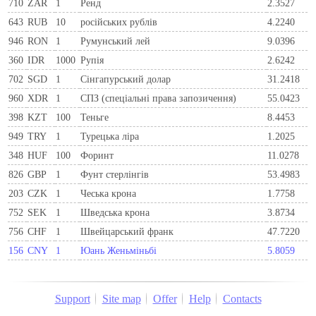
710
ZAR
1
Ренд
2.3527
643
RUB
10
російських рублів
4.2240
946
RON
1
Румунський лей
9.0396
360
IDR
1000
Рупія
2.6242
702
SGD
1
Сінгапурський долар
31.2418
960
XDR
1
СПЗ (спеціальні права запозичення)
55.0423
398
KZT
100
Теньге
8.4453
949
TRY
1
Турецька ліра
1.2025
348
HUF
100
Форинт
11.0278
826
GBP
1
Фунт стерлінгів
53.4983
203
CZK
1
Чеська крона
1.7758
752
SEK
1
Шведська крона
3.8734
756
CHF
1
Швейцарський франк
47.7220
156
CNY
1
Юань Женьміньбі
5.8059
Support
Site map
Offer
Help
Contacts