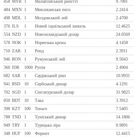
458
MYR
1
Малайзійський ринггіт
9.7981
484
MXN
1
Мексиканське песо
2.2414
498
MDL
1
Молдовський лей
2.4700
376
ILS
1
Новий ізраїльський шекель
12.4625
554
NZD
1
Новозеландський долар
24.0569
578
NOK
1
Норвезька крона
4.1458
710
ZAR
1
Ренд
2.3911
946
RON
1
Румунський лей
9.5043
360
IDR
1000
Рупія
2.4904
682
SAR
1
Саудівський ріял
10.9931
941
RSD
10
Сербський динар
4.1291
702
SGD
1
Сінгапурський долар
31.9825
050
BDT
10
Така
3.3912
398
KZT
100
Теньге
7.5405
788
TND
1
Туніський динар
14.1806
949
TRY
1
Турецька ліра
0.9891
348
HUF
100
Форинт
12.4415