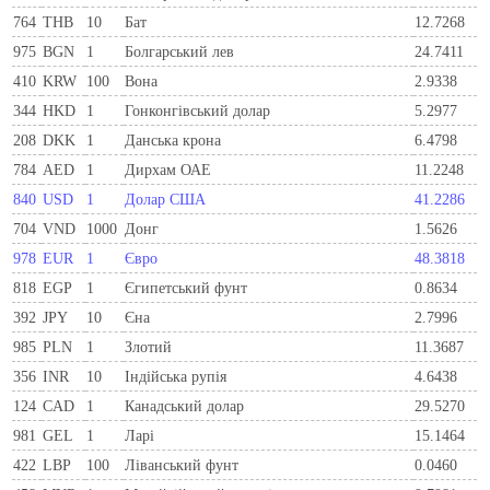
764
THB
10
Бат
12.7268
975
BGN
1
Болгарський лев
24.7411
410
KRW
100
Вона
2.9338
344
HKD
1
Гонконгівський долар
5.2977
208
DKK
1
Данська крона
6.4798
784
AED
1
Дирхам ОАЕ
11.2248
840
USD
1
Долар США
41.2286
704
VND
1000
Донг
1.5626
978
EUR
1
Євро
48.3818
818
EGP
1
Єгипетський фунт
0.8634
392
JPY
10
Єна
2.7996
985
PLN
1
Злотий
11.3687
356
INR
10
Індійська рупія
4.6438
124
CAD
1
Канадський долар
29.5270
981
GEL
1
Ларi
15.1464
422
LBP
100
Ліванський фунт
0.0460