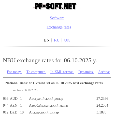
Software
Exchange rates
EN
RU
UK
NBU exchange rates for 06.10.2025 y.
For today
To computer
In XML format
Dynamics
Archive
National Bank of Ukraine
set on
06.10.2025
next
exchange rates
:
set from 06.10.2025
036
AUD
1
Австралійський долар
27.2336
944
AZN
1
Азербайджанський манат
24.2564
012
DZD
10
Алжирський динар
3.1870