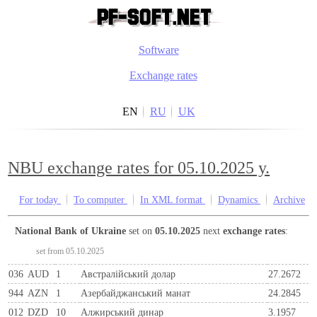
Software
Exchange rates
EN
RU
UK
NBU exchange rates for 05.10.2025 y.
For today
To computer
In XML format
Dynamics
Archive
National Bank of Ukraine
set on
05.10.2025
next
exchange rates
:
set from 05.10.2025
036
AUD
1
Австралійський долар
27.2672
944
AZN
1
Азербайджанський манат
24.2845
012
DZD
10
Алжирський динар
3.1957