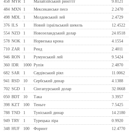
458
MYR
1
Малайзійський ринггіт
9.8121
484
MXN
1
Мексиканське песо
2.2470
498
MDL
1
Молдовський лей
2.4729
376
ILS
1
Новий ізраїльський шекель
12.4522
554
NZD
1
Новозеландський долар
24.0518
578
NOK
1
Норвезька крона
4.1554
710
ZAR
1
Ренд
2.4011
946
RON
1
Румунський лей
9.5424
360
IDR
1000
Рупія
2.4870
682
SAR
1
Саудівський ріял
11.0062
941
RSD
10
Сербський динар
4.1388
702
SGD
1
Сінгапурський долар
32.0668
050
BDT
10
Така
3.3957
398
KZT
100
Теньге
7.5425
788
TND
1
Туніський динар
14.2180
949
TRY
1
Турецька ліра
0.9920
348
HUF
100
Форинт
12.4770