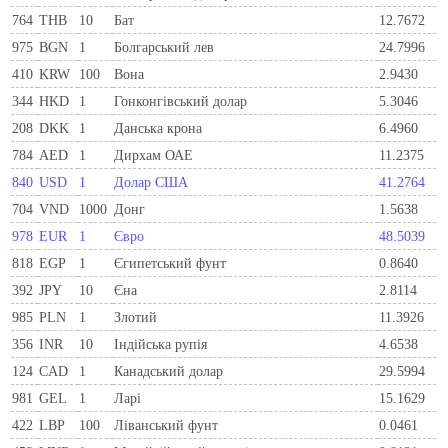
764
THB
10
Бат
12.7672
975
BGN
1
Болгарський лев
24.7996
410
KRW
100
Вона
2.9430
344
HKD
1
Гонконгівський долар
5.3046
208
DKK
1
Данська крона
6.4960
784
AED
1
Дирхам ОАЕ
11.2375
840
USD
1
Долар США
41.2764
704
VND
1000
Донг
1.5638
978
EUR
1
Євро
48.5039
818
EGP
1
Єгипетський фунт
0.8640
392
JPY
10
Єна
2.8114
985
PLN
1
Злотий
11.3926
356
INR
10
Індійська рупія
4.6538
124
CAD
1
Канадський долар
29.5994
981
GEL
1
Ларi
15.1629
422
LBP
100
Ліванський фунт
0.0461