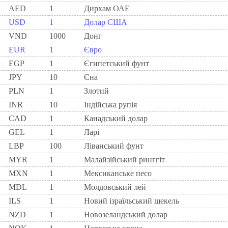
AED
1
Дирхам ОАЕ
USD
1
Долар США
VND
1000
Донг
EUR
1
Євро
EGP
1
Єгипетський фунт
JPY
10
Єна
PLN
1
Злотий
INR
10
Індійська рупія
CAD
1
Канадський долар
GEL
1
Ларi
LBP
100
Ліванський фунт
MYR
1
Малайзійський ринггіт
MXN
1
Мексиканське песо
MDL
1
Молдовський лей
ILS
1
Новий ізраїльський шекель
NZD
1
Новозеландський долар