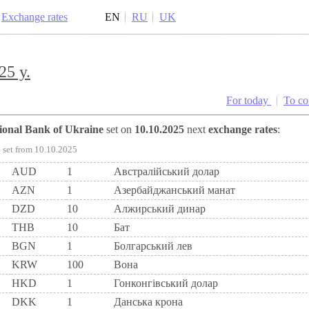
Exchange rates
EN
RU
UK
25 y.
For today
To c
tional Bank of Ukraine
set on
10.10.2025
next
exchange rates
:
set from 10.10.2025
AUD
1
Австралійський долар
AZN
1
Азербайджанський манат
DZD
10
Алжирський динар
THB
10
Бат
BGN
1
Болгарський лев
KRW
100
Вона
HKD
1
Гонконгівський долар
DKK
1
Данська крона