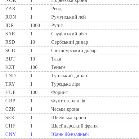
NOK
1
Норвезька крона
ZAR
1
Ренд
RON
1
Румунський лей
IDR
1000
Рупія
SAR
1
Саудівський ріял
RSD
10
Сербський динар
SGD
1
Сінгапурський долар
BDT
10
Така
KZT
100
Теньге
TND
1
Туніський динар
TRY
1
Турецька ліра
HUF
100
Форинт
GBP
1
Фунт стерлінгів
CZK
1
Чеська крона
SEK
1
Шведська крона
CHF
1
Швейцарський франк
CNY
1
Юань Женьміньбі