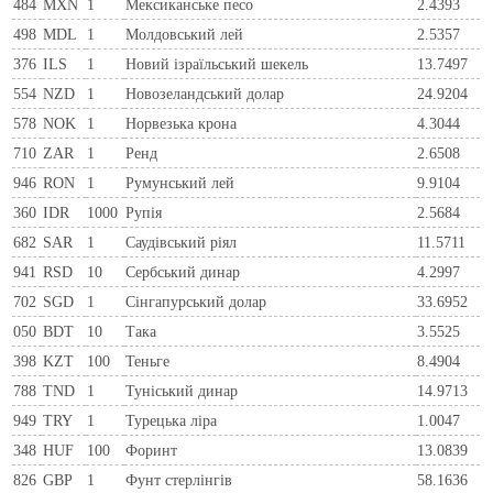
484
MXN
1
Мексиканське песо
2.4393
498
MDL
1
Молдовський лей
2.5357
376
ILS
1
Новий ізраїльський шекель
13.7497
554
NZD
1
Новозеландський долар
24.9204
578
NOK
1
Норвезька крона
4.3044
710
ZAR
1
Ренд
2.6508
946
RON
1
Румунський лей
9.9104
360
IDR
1000
Рупія
2.5684
682
SAR
1
Саудівський ріял
11.5711
941
RSD
10
Сербський динар
4.2997
702
SGD
1
Сінгапурський долар
33.6952
050
BDT
10
Така
3.5525
398
KZT
100
Теньге
8.4904
788
TND
1
Туніський динар
14.9713
949
TRY
1
Турецька ліра
1.0047
348
HUF
100
Форинт
13.0839
826
GBP
1
Фунт стерлінгів
58.1636