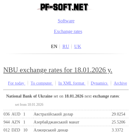
Software
Exchange rates
EN
RU
UK
NBU exchange rates for 18.01.2026 y.
For today
To computer
In XML format
Dynamics
Archive
National Bank of Ukraine
set on
18.01.2026
next
exchange rates
:
set from 18.01.2026
036
AUD
1
Австралійський долар
29.0254
944
AZN
1
Азербайджанський манат
25.5206
012
DZD
10
Алжирський динар
3.3372