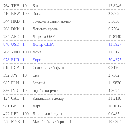
764
THB
10
Бат
13.8246
410
KRW
100
Вона
2.9562
344
HKD
1
Гонконгівський долар
5.5636
208
DKK
1
Данська крона
6.7504
784
AED
1
Дирхам ОАЕ
11.8140
840
USD
1
Долар США
43.3927
704
VND
1000
Донг
1.6517
978
EUR
1
Євро
50.4375
818
EGP
1
Єгипетський фунт
0.9176
392
JPY
10
Єна
2.7362
985
PLN
1
Злотий
11.9826
356
INR
10
Індійська рупія
4.8074
124
CAD
1
Канадський долар
31.2110
981
GEL
1
Ларi
16.1012
422
LBP
100
Ліванський фунт
0.0485
458
MYR
1
Малайзійський ринггіт
10.6984