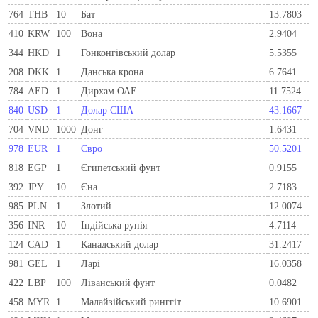
764
THB
10
Бат
13.7803
410
KRW
100
Вона
2.9404
344
HKD
1
Гонконгівський долар
5.5355
208
DKK
1
Данська крона
6.7641
784
AED
1
Дирхам ОАЕ
11.7524
840
USD
1
Долар США
43.1667
704
VND
1000
Донг
1.6431
978
EUR
1
Євро
50.5201
818
EGP
1
Єгипетський фунт
0.9155
392
JPY
10
Єна
2.7183
985
PLN
1
Злотий
12.0074
356
INR
10
Індійська рупія
4.7114
124
CAD
1
Канадський долар
31.2417
981
GEL
1
Ларi
16.0358
422
LBP
100
Ліванський фунт
0.0482
458
MYR
1
Малайзійський ринггіт
10.6901