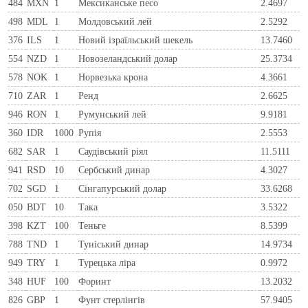
484
MXN
1
Мексиканське песо
2.4697
498
MDL
1
Молдовський лей
2.5292
376
ILS
1
Новий ізраїльський шекель
13.7460
554
NZD
1
Новозеландський долар
25.3734
578
NOK
1
Норвезька крона
4.3661
710
ZAR
1
Ренд
2.6625
946
RON
1
Румунський лей
9.9181
360
IDR
1000
Рупія
2.5553
682
SAR
1
Саудівський ріял
11.5111
941
RSD
10
Сербський динар
4.3027
702
SGD
1
Сінгапурський долар
33.6268
050
BDT
10
Така
3.5322
398
KZT
100
Теньге
8.5399
788
TND
1
Туніський динар
14.9734
949
TRY
1
Турецька ліра
0.9972
348
HUF
100
Форинт
13.2032
826
GBP
1
Фунт стерлінгів
57.9405