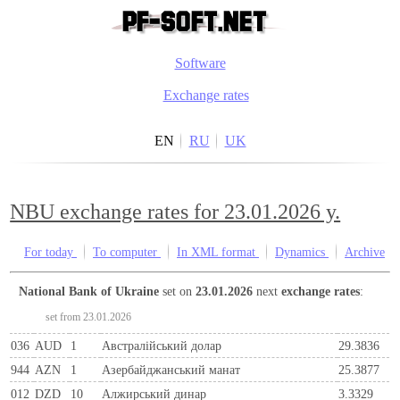
Software
Exchange rates
EN
RU
UK
NBU exchange rates for 23.01.2026 y.
For today
To computer
In XML format
Dynamics
Archive
National Bank of Ukraine
set on
23.01.2026
next
exchange rates
:
set from 23.01.2026
036
AUD
1
Австралійський долар
29.3836
944
AZN
1
Азербайджанський манат
25.3877
012
DZD
10
Алжирський динар
3.3329