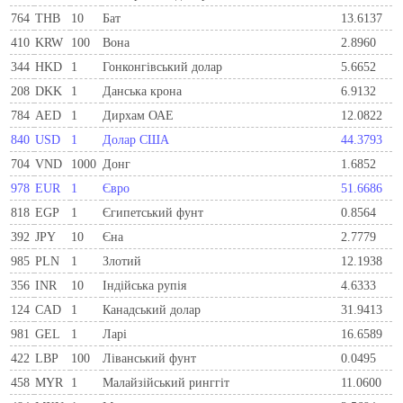
764
THB
10
Бат
13.6137
410
KRW
100
Вона
2.8960
344
HKD
1
Гонконгівський долар
5.6652
208
DKK
1
Данська крона
6.9132
784
AED
1
Дирхам ОАЕ
12.0822
840
USD
1
Долар США
44.3793
704
VND
1000
Донг
1.6852
978
EUR
1
Євро
51.6686
818
EGP
1
Єгипетський фунт
0.8564
392
JPY
10
Єна
2.7779
985
PLN
1
Злотий
12.1938
356
INR
10
Індійська рупія
4.6333
124
CAD
1
Канадський долар
31.9413
981
GEL
1
Ларi
16.6589
422
LBP
100
Ліванський фунт
0.0495
458
MYR
1
Малайзійський ринггіт
11.0600