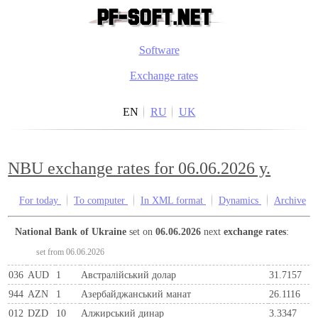
Software
Exchange rates
EN
RU
UK
NBU exchange rates for 06.06.2026 y.
For today
To computer
In XML format
Dynamics
Archive
National Bank of Ukraine
set on
06.06.2026
next
exchange rates
:
set from 06.06.2026
036
AUD
1
Австралійський долар
31.7157
944
AZN
1
Азербайджанський манат
26.1116
012
DZD
10
Алжирський динар
3.3347