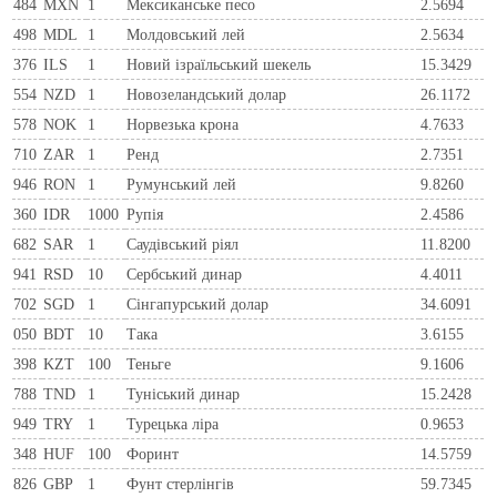
484
MXN
1
Мексиканське песо
2.5694
498
MDL
1
Молдовський лей
2.5634
376
ILS
1
Новий ізраїльський шекель
15.3429
554
NZD
1
Новозеландський долар
26.1172
578
NOK
1
Норвезька крона
4.7633
710
ZAR
1
Ренд
2.7351
946
RON
1
Румунський лей
9.8260
360
IDR
1000
Рупія
2.4586
682
SAR
1
Саудівський ріял
11.8200
941
RSD
10
Сербський динар
4.4011
702
SGD
1
Сінгапурський долар
34.6091
050
BDT
10
Така
3.6155
398
KZT
100
Теньге
9.1606
788
TND
1
Туніський динар
15.2428
949
TRY
1
Турецька ліра
0.9653
348
HUF
100
Форинт
14.5759
826
GBP
1
Фунт стерлінгів
59.7345