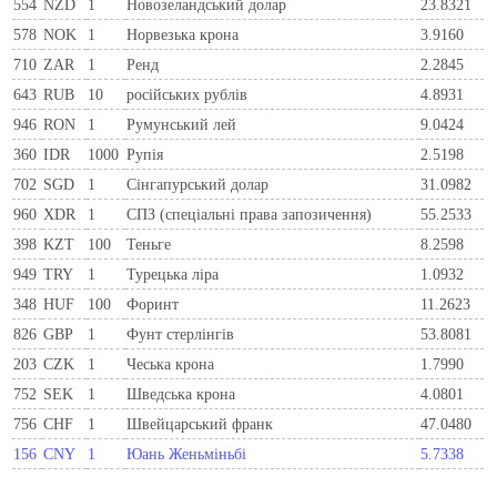
554
NZD
1
Новозеландський долар
23.8321
578
NOK
1
Норвезька крона
3.9160
710
ZAR
1
Ренд
2.2845
643
RUB
10
російських рублів
4.8931
946
RON
1
Румунський лей
9.0424
360
IDR
1000
Рупія
2.5198
702
SGD
1
Сінгапурський долар
31.0982
960
XDR
1
СПЗ (спеціальні права запозичення)
55.2533
398
KZT
100
Теньге
8.2598
949
TRY
1
Турецька ліра
1.0932
348
HUF
100
Форинт
11.2623
826
GBP
1
Фунт стерлінгів
53.8081
203
CZK
1
Чеська крона
1.7990
752
SEK
1
Шведська крона
4.0801
756
CHF
1
Швейцарський франк
47.0480
156
CNY
1
Юань Женьміньбі
5.7338