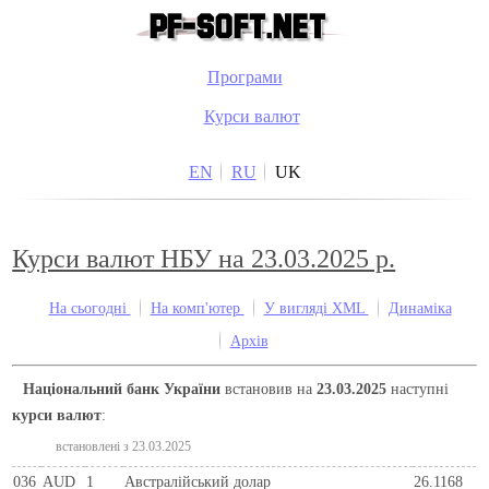
Програми
Курси валют
EN
RU
UK
Курси валют НБУ на 23.03.2025 р.
На сьогодні
На комп'ютер
У вигляді XML
Динаміка
Архів
Національний банк України
встановив на
23.03.2025
наступні
курси валют
:
встановлені з 23.03.2025
036
AUD
1
Австралійський долар
26.1168