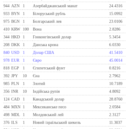
944
AZN
1
Азербайджанський манат
24.4316
933
BYN
1
Бiлоруський рубль
15.0992
975
BGN
1
Болгарський лев
23.0106
410
KRW
100
Вона
2.8286
344
HKD
1
Гонконгівський долар
5.3454
208
DKK
1
Данська крона
6.0330
840
USD
1
Долар США
41.5410
978
EUR
1
Євро
45.0014
818
EGP
1
Єгипетський фунт
0.8216
392
JPY
10
Єна
2.7962
985
PLN
1
Злотий
10.7189
356
INR
10
Індійська рупія
4.8092
124
CAD
1
Канадський долар
28.8760
484
MXN
1
Мексиканське песо
2.0584
498
MDL
1
Молдовський лей
2.3127
376
ILS
1
Новий ізраїльський шекель
11.3037