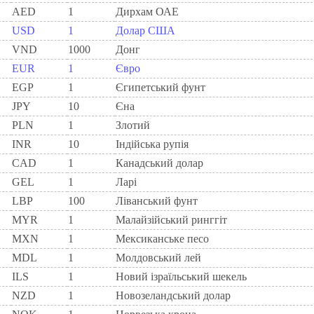
AED
1
Дирхам ОАЕ
USD
1
Долар США
VND
1000
Донг
EUR
1
Євро
EGP
1
Єгипетський фунт
JPY
10
Єна
PLN
1
Злотий
INR
10
Індійська рупія
CAD
1
Канадський долар
GEL
1
Ларi
LBP
100
Ліванський фунт
MYR
1
Малайзійський ринггіт
MXN
1
Мексиканське песо
MDL
1
Молдовський лей
ILS
1
Новий ізраїльський шекель
NZD
1
Новозеландський долар