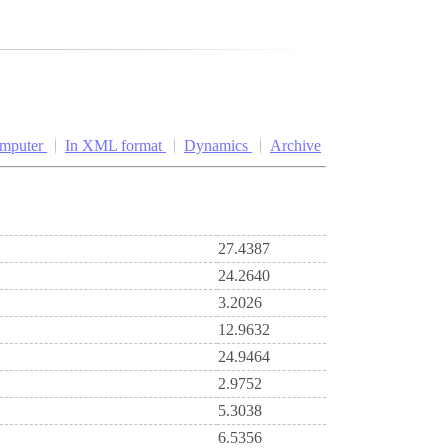
omputer
In XML format
Dynamics
Archive
27.4387
24.2640
3.2026
12.9632
24.9464
2.9752
5.3038
6.5356