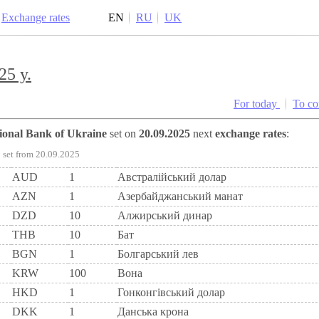
Exchange rates
EN
RU
UK
25 y.
For today
To c
tional Bank of Ukraine
set on
20.09.2025
next
exchange rates
:
set from 20.09.2025
AUD
1
Австралійський долар
AZN
1
Азербайджанський манат
DZD
10
Алжирський динар
THB
10
Бат
BGN
1
Болгарський лев
KRW
100
Вона
HKD
1
Гонконгівський долар
DKK
1
Данська крона