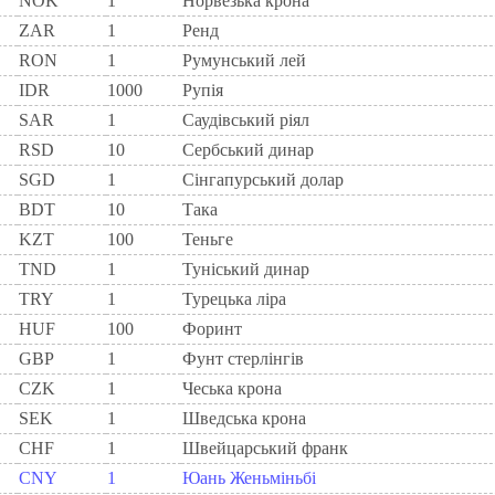
NOK
1
Норвезька крона
ZAR
1
Ренд
RON
1
Румунський лей
IDR
1000
Рупія
SAR
1
Саудівський ріял
RSD
10
Сербський динар
SGD
1
Сінгапурський долар
BDT
10
Така
KZT
100
Теньге
TND
1
Туніський динар
TRY
1
Турецька ліра
HUF
100
Форинт
GBP
1
Фунт стерлінгів
CZK
1
Чеська крона
SEK
1
Шведська крона
CHF
1
Швейцарський франк
CNY
1
Юань Женьміньбі