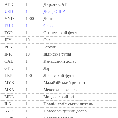
AED
1
Дирхам ОАЕ
USD
1
Долар США
VND
1000
Донг
EUR
1
Євро
EGP
1
Єгипетський фунт
JPY
10
Єна
PLN
1
Злотий
INR
10
Індійська рупія
CAD
1
Канадський долар
GEL
1
Ларi
LBP
100
Ліванський фунт
MYR
1
Малайзійський ринггіт
MXN
1
Мексиканське песо
MDL
1
Молдовський лей
ILS
1
Новий ізраїльський шекель
NZD
1
Новозеландський долар