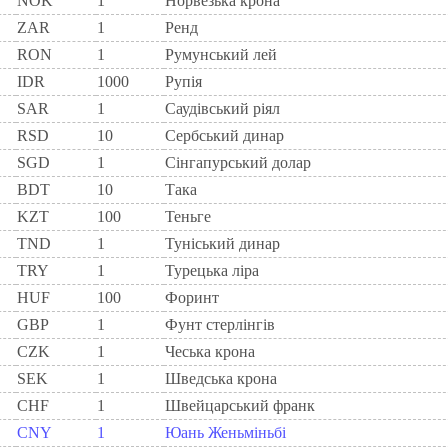
NOK
1
Норвезька крона
ZAR
1
Ренд
RON
1
Румунський лей
IDR
1000
Рупія
SAR
1
Саудівський ріял
RSD
10
Сербський динар
SGD
1
Сінгапурський долар
BDT
10
Така
KZT
100
Теньге
TND
1
Туніський динар
TRY
1
Турецька ліра
HUF
100
Форинт
GBP
1
Фунт стерлінгів
CZK
1
Чеська крона
SEK
1
Шведська крона
CHF
1
Швейцарський франк
CNY
1
Юань Женьміньбі