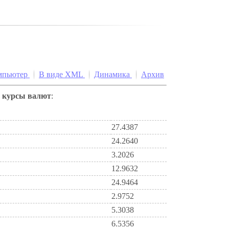
мпьютер
В виде XML
Динамика
Архив
е
курсы валют
:
27.4387
24.2640
3.2026
12.9632
24.9464
2.9752
5.3038
6.5356