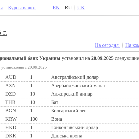
ы
Курсы валют
EN
RU
UK
 г.
На сегодня
На ко
ациональный банк Украины
установил на
20.09.2025
следующи
установлены c 20.09.2025
AUD
1
Австралійський долар
AZN
1
Азербайджанський манат
DZD
10
Алжирський динар
THB
10
Бат
BGN
1
Болгарський лев
KRW
100
Вона
HKD
1
Гонконгівський долар
DKK
1
Данська крона