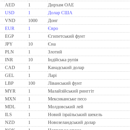
AED
1
Дирхам ОАЕ
USD
1
Долар США
VND
1000
Донг
EUR
1
Євро
EGP
1
Єгипетський фунт
JPY
10
Єна
PLN
1
Злотий
INR
10
Індійська рупія
CAD
1
Канадський долар
GEL
1
Ларi
LBP
100
Ліванський фунт
MYR
1
Малайзійський ринггіт
MXN
1
Мексиканське песо
MDL
1
Молдовський лей
ILS
1
Новий ізраїльський шекель
NZD
1
Новозеландський долар