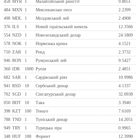
458
MYR
1
Малайзійський ринггіт
9.8051
484
MXN
1
Мексиканське песо
2.2399
498
MDL
1
Молдовський лей
2.4908
376
ILS
1
Новий ізраїльський шекель
12.3566
554
NZD
1
Новозеландський долар
24.1809
578
NOK
1
Норвезька крона
4.1521
710
ZAR
1
Ренд
2.3732
946
RON
1
Румунський лей
9.5427
360
IDR
1000
Рупія
2.4851
682
SAR
1
Саудівський ріял
10.9986
941
RSD
10
Сербський динар
4.1337
702
SGD
1
Сінгапурський долар
32.0938
050
BDT
10
Така
3.3940
398
KZT
100
Теньге
7.6169
788
TND
1
Туніський динар
14.2051
949
TRY
1
Турецька ліра
0.9965
348
HUF
100
Форинт
12.3990