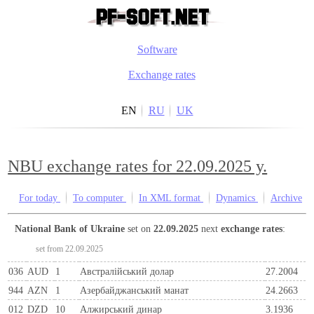
Software
Exchange rates
EN
RU
UK
NBU exchange rates for 22.09.2025 y.
For today
To computer
In XML format
Dynamics
Archive
National Bank of Ukraine
set on
22.09.2025
next
exchange rates
:
set from 22.09.2025
036
AUD
1
Австралійський долар
27.2004
944
AZN
1
Азербайджанський манат
24.2663
012
DZD
10
Алжирський динар
3.1936