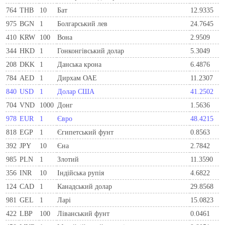
764
THB
10
Бат
12.9335
975
BGN
1
Болгарський лев
24.7645
410
KRW
100
Вона
2.9509
344
HKD
1
Гонконгівський долар
5.3049
208
DKK
1
Данська крона
6.4876
784
AED
1
Дирхам ОАЕ
11.2307
840
USD
1
Долар США
41.2502
704
VND
1000
Донг
1.5636
978
EUR
1
Євро
48.4215
818
EGP
1
Єгипетський фунт
0.8563
392
JPY
10
Єна
2.7842
985
PLN
1
Злотий
11.3590
356
INR
10
Індійська рупія
4.6822
124
CAD
1
Канадський долар
29.8568
981
GEL
1
Ларi
15.0823
422
LBP
100
Ліванський фунт
0.0461