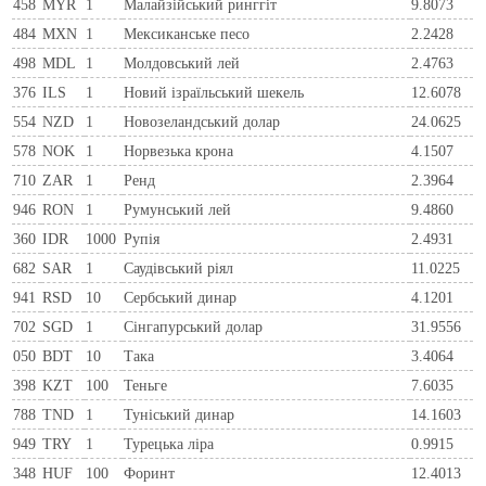
458
MYR
1
Малайзійський ринггіт
9.8073
484
MXN
1
Мексиканське песо
2.2428
498
MDL
1
Молдовський лей
2.4763
376
ILS
1
Новий ізраїльський шекель
12.6078
554
NZD
1
Новозеландський долар
24.0625
578
NOK
1
Норвезька крона
4.1507
710
ZAR
1
Ренд
2.3964
946
RON
1
Румунський лей
9.4860
360
IDR
1000
Рупія
2.4931
682
SAR
1
Саудівський ріял
11.0225
941
RSD
10
Сербський динар
4.1201
702
SGD
1
Сінгапурський долар
31.9556
050
BDT
10
Така
3.4064
398
KZT
100
Теньге
7.6035
788
TND
1
Туніський динар
14.1603
949
TRY
1
Турецька ліра
0.9915
348
HUF
100
Форинт
12.4013