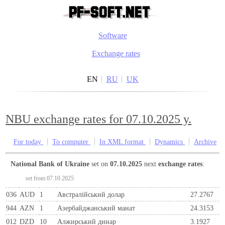
Software
Exchange rates
EN
RU
UK
NBU exchange rates for 07.10.2025 y.
For today
To computer
In XML format
Dynamics
Archive
National Bank of Ukraine
set on
07.10.2025
next
exchange rates
:
set from 07.10.2025
036
AUD
1
Австралійський долар
27.2767
944
AZN
1
Азербайджанський манат
24.3153
012
DZD
10
Алжирський динар
3.1927