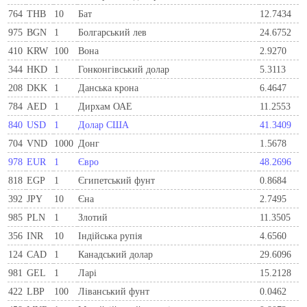
764
THB
10
Бат
12.7434
975
BGN
1
Болгарський лев
24.6752
410
KRW
100
Вона
2.9270
344
HKD
1
Гонконгівський долар
5.3113
208
DKK
1
Данська крона
6.4647
784
AED
1
Дирхам ОАЕ
11.2553
840
USD
1
Долар США
41.3409
704
VND
1000
Донг
1.5678
978
EUR
1
Євро
48.2696
818
EGP
1
Єгипетський фунт
0.8684
392
JPY
10
Єна
2.7495
985
PLN
1
Злотий
11.3505
356
INR
10
Індійська рупія
4.6560
124
CAD
1
Канадський долар
29.6096
981
GEL
1
Ларi
15.2128
422
LBP
100
Ліванський фунт
0.0462