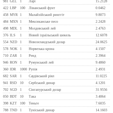
981
GEL
1
Ларi
15.2128
422
LBP
100
Ліванський фунт
0.0462
458
MYR
1
Малайзійський ринггіт
9.8073
484
MXN
1
Мексиканське песо
2.2428
498
MDL
1
Молдовський лей
2.4763
376
ILS
1
Новий ізраїльський шекель
12.6078
554
NZD
1
Новозеландський долар
24.0625
578
NOK
1
Норвезька крона
4.1507
710
ZAR
1
Ренд
2.3964
946
RON
1
Румунський лей
9.4860
360
IDR
1000
Рупія
2.4931
682
SAR
1
Саудівський ріял
11.0225
941
RSD
10
Сербський динар
4.1201
702
SGD
1
Сінгапурський долар
31.9556
050
BDT
10
Така
3.4064
398
KZT
100
Теньге
7.6035
788
TND
1
Туніський динар
14.1603