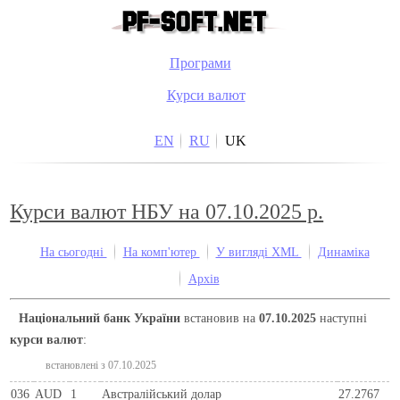
Програми
Курси валют
EN
RU
UK
Курси валют НБУ на 07.10.2025 р.
На сьогодні
На комп'ютер
У вигляді XML
Динаміка
Архів
Національний банк України
встановив на
07.10.2025
наступні
курси валют
:
встановлені з 07.10.2025
036
AUD
1
Австралійський долар
27.2767