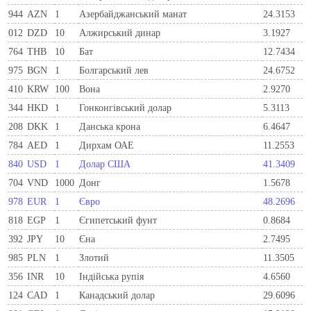
944
AZN
1
Азербайджанський манат
24.3153
012
DZD
10
Алжирський динар
3.1927
764
THB
10
Бат
12.7434
975
BGN
1
Болгарський лев
24.6752
410
KRW
100
Вона
2.9270
344
HKD
1
Гонконгівський долар
5.3113
208
DKK
1
Данська крона
6.4647
784
AED
1
Дирхам ОАЕ
11.2553
840
USD
1
Долар США
41.3409
704
VND
1000
Донг
1.5678
978
EUR
1
Євро
48.2696
818
EGP
1
Єгипетський фунт
0.8684
392
JPY
10
Єна
2.7495
985
PLN
1
Злотий
11.3505
356
INR
10
Індійська рупія
4.6560
124
CAD
1
Канадський долар
29.6096