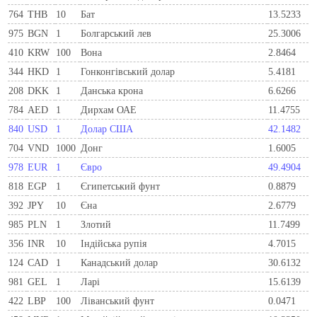
764
THB
10
Бат
13.5233
975
BGN
1
Болгарський лев
25.3006
410
KRW
100
Вона
2.8464
344
HKD
1
Гонконгівський долар
5.4181
208
DKK
1
Данська крона
6.6266
784
AED
1
Дирхам ОАЕ
11.4755
840
USD
1
Долар США
42.1482
704
VND
1000
Донг
1.6005
978
EUR
1
Євро
49.4904
818
EGP
1
Єгипетський фунт
0.8879
392
JPY
10
Єна
2.6779
985
PLN
1
Злотий
11.7499
356
INR
10
Індійська рупія
4.7015
124
CAD
1
Канадський долар
30.6132
981
GEL
1
Ларi
15.6139
422
LBP
100
Ліванський фунт
0.0471