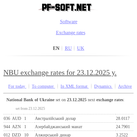
Software
Exchange rates
EN
RU
UK
NBU exchange rates for 23.12.2025 y.
For today
To computer
In XML format
Dynamics
Archive
National Bank of Ukraine
set on
23.12.2025
next
exchange rates
:
set from 23.12.2025
036
AUD
1
Австралійський долар
28.0117
944
AZN
1
Азербайджанський манат
24.7901
012
DZD
10
Алжирський динар
3.2522