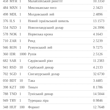
458
MYR
1
Малайзійський ринггіт
10.3350
484
MXN
1
Мексиканське песо
2.3423
498
MDL
1
Молдовський лей
2.4896
376
ILS
1
Новий ізраїльський шекель
13.1573
554
NZD
1
Новозеландський долар
24.3996
578
NOK
1
Норвезька крона
4.1643
710
ZAR
1
Ренд
2.5239
946
RON
1
Румунський лей
9.7275
360
IDR
1000
Рупія
2.5126
682
SAR
1
Саудівський ріял
11.2383
941
RSD
10
Сербський динар
4.2133
702
SGD
1
Сінгапурський долар
32.6730
050
BDT
10
Така
3.4485
398
KZT
100
Теньге
8.1786
788
TND
1
Туніський динар
14.5044
949
TRY
1
Турецька ліра
0.9846
348
HUF
100
Форинт
12.7648