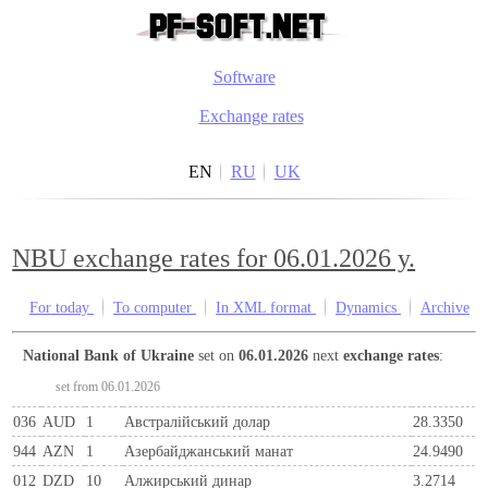
Software
Exchange rates
EN
RU
UK
NBU exchange rates for 06.01.2026 y.
For today
To computer
In XML format
Dynamics
Archive
National Bank of Ukraine
set on
06.01.2026
next
exchange rates
:
set from 06.01.2026
036
AUD
1
Австралійський долар
28.3350
944
AZN
1
Азербайджанський манат
24.9490
012
DZD
10
Алжирський динар
3.2714