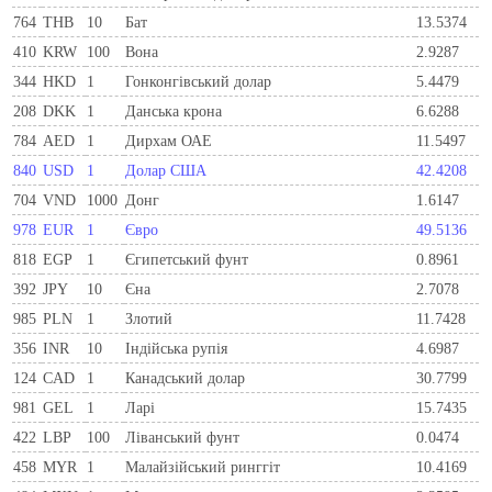
764
THB
10
Бат
13.5374
410
KRW
100
Вона
2.9287
344
HKD
1
Гонконгівський долар
5.4479
208
DKK
1
Данська крона
6.6288
784
AED
1
Дирхам ОАЕ
11.5497
840
USD
1
Долар США
42.4208
704
VND
1000
Донг
1.6147
978
EUR
1
Євро
49.5136
818
EGP
1
Єгипетський фунт
0.8961
392
JPY
10
Єна
2.7078
985
PLN
1
Злотий
11.7428
356
INR
10
Індійська рупія
4.6987
124
CAD
1
Канадський долар
30.7799
981
GEL
1
Ларi
15.7435
422
LBP
100
Ліванський фунт
0.0474
458
MYR
1
Малайзійський ринггіт
10.4169