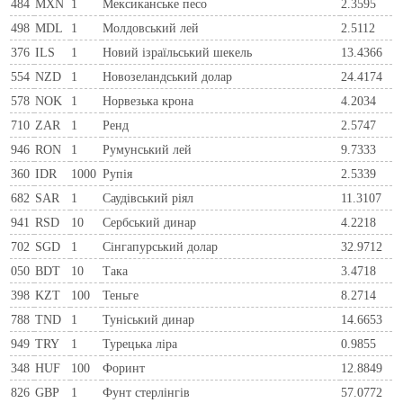
484
MXN
1
Мексиканське песо
2.3595
498
MDL
1
Молдовський лей
2.5112
376
ILS
1
Новий ізраїльський шекель
13.4366
554
NZD
1
Новозеландський долар
24.4174
578
NOK
1
Норвезька крона
4.2034
710
ZAR
1
Ренд
2.5747
946
RON
1
Румунський лей
9.7333
360
IDR
1000
Рупія
2.5339
682
SAR
1
Саудівський ріял
11.3107
941
RSD
10
Сербський динар
4.2218
702
SGD
1
Сінгапурський долар
32.9712
050
BDT
10
Така
3.4718
398
KZT
100
Теньге
8.2714
788
TND
1
Туніський динар
14.6653
949
TRY
1
Турецька ліра
0.9855
348
HUF
100
Форинт
12.8849
826
GBP
1
Фунт стерлінгів
57.0772