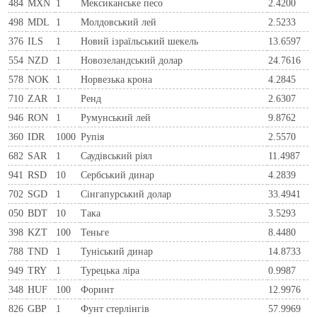
484
MXN
1
Мексиканське песо
2.4200
498
MDL
1
Молдовський лей
2.5233
376
ILS
1
Новий ізраїльський шекель
13.6597
554
NZD
1
Новозеландський долар
24.7616
578
NOK
1
Норвезька крона
4.2845
710
ZAR
1
Ренд
2.6307
946
RON
1
Румунський лей
9.8762
360
IDR
1000
Рупія
2.5570
682
SAR
1
Саудівський ріял
11.4987
941
RSD
10
Сербський динар
4.2839
702
SGD
1
Сінгапурський долар
33.4941
050
BDT
10
Така
3.5293
398
KZT
100
Теньге
8.4480
788
TND
1
Туніський динар
14.8733
949
TRY
1
Турецька ліра
0.9987
348
HUF
100
Форинт
12.9976
826
GBP
1
Фунт стерлінгів
57.9969