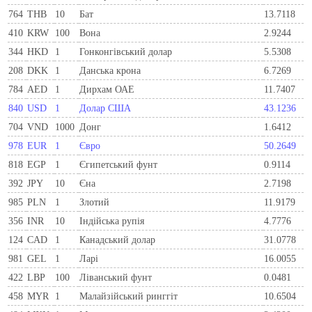
764
THB
10
Бат
13.7118
410
KRW
100
Вона
2.9244
344
HKD
1
Гонконгівський долар
5.5308
208
DKK
1
Данська крона
6.7269
784
AED
1
Дирхам ОАЕ
11.7407
840
USD
1
Долар США
43.1236
704
VND
1000
Донг
1.6412
978
EUR
1
Євро
50.2649
818
EGP
1
Єгипетський фунт
0.9114
392
JPY
10
Єна
2.7198
985
PLN
1
Злотий
11.9179
356
INR
10
Індійська рупія
4.7776
124
CAD
1
Канадський долар
31.0778
981
GEL
1
Ларi
16.0055
422
LBP
100
Ліванський фунт
0.0481
458
MYR
1
Малайзійський ринггіт
10.6504