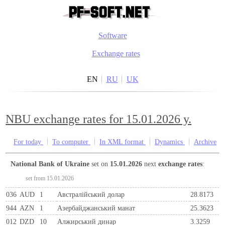
Software
Exchange rates
EN
RU
UK
NBU exchange rates for 15.01.2026 y.
For today
To computer
In XML format
Dynamics
Archive
National Bank of Ukraine
set on
15.01.2026
next
exchange rates
:
set from 15.01.2026
036
AUD
1
Австралійський долар
28.8173
944
AZN
1
Азербайджанський манат
25.3623
012
DZD
10
Алжирський динар
3.3259