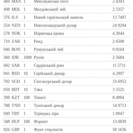
484
MXN
1
Мексиканське песо
2.4393
498
MDL
1
Молдовський лей
2.5357
376
ILS
1
Новий ізраїльський шекель
13.7497
554
NZD
1
Новозеландський долар
24.9204
578
NOK
1
Норвезька крона
4.3044
710
ZAR
1
Ренд
2.6508
946
RON
1
Румунський лей
9.9104
360
IDR
1000
Рупія
2.5684
682
SAR
1
Саудівський ріял
11.5711
941
RSD
10
Сербський динар
4.2997
702
SGD
1
Сінгапурський долар
33.6952
050
BDT
10
Така
3.5525
398
KZT
100
Теньге
8.4904
788
TND
1
Туніський динар
14.9713
949
TRY
1
Турецька ліра
1.0047
348
HUF
100
Форинт
13.0839
826
GBP
1
Фунт стерлінгів
58.1636