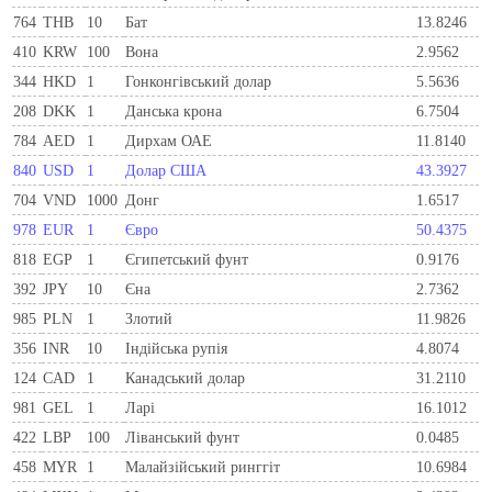
764
THB
10
Бат
13.8246
410
KRW
100
Вона
2.9562
344
HKD
1
Гонконгівський долар
5.5636
208
DKK
1
Данська крона
6.7504
784
AED
1
Дирхам ОАЕ
11.8140
840
USD
1
Долар США
43.3927
704
VND
1000
Донг
1.6517
978
EUR
1
Євро
50.4375
818
EGP
1
Єгипетський фунт
0.9176
392
JPY
10
Єна
2.7362
985
PLN
1
Злотий
11.9826
356
INR
10
Індійська рупія
4.8074
124
CAD
1
Канадський долар
31.2110
981
GEL
1
Ларi
16.1012
422
LBP
100
Ліванський фунт
0.0485
458
MYR
1
Малайзійський ринггіт
10.6984