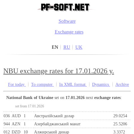
Software
Exchange rates
EN
RU
UK
NBU exchange rates for 17.01.2026 y.
For today
To computer
In XML format
Dynamics
Archive
National Bank of Ukraine
set on
17.01.2026
next
exchange rates
:
set from 17.01.2026
036
AUD
1
Австралійський долар
29.0254
944
AZN
1
Азербайджанський манат
25.5206
012
DZD
10
Алжирський динар
3.3372