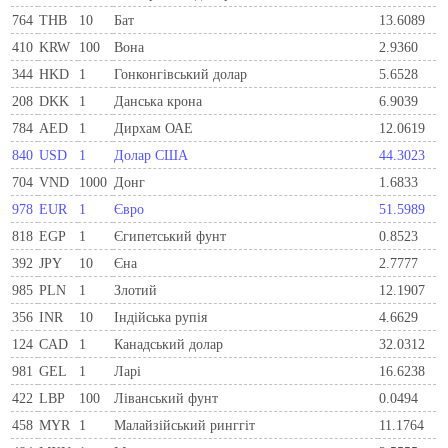
764
THB
10
Бат
13.6089
410
KRW
100
Вона
2.9360
344
HKD
1
Гонконгівський долар
5.6528
208
DKK
1
Данська крона
6.9039
784
AED
1
Дирхам ОАЕ
12.0619
840
USD
1
Долар США
44.3023
704
VND
1000
Донг
1.6833
978
EUR
1
Євро
51.5989
818
EGP
1
Єгипетський фунт
0.8523
392
JPY
10
Єна
2.7777
985
PLN
1
Злотий
12.1907
356
INR
10
Індійська рупія
4.6629
124
CAD
1
Канадський долар
32.0312
981
GEL
1
Ларi
16.6238
422
LBP
100
Ліванський фунт
0.0494
458
MYR
1
Малайзійський ринггіт
11.1764