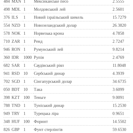
484
MXN
1
Мексиканське песо
2.5555
498
MDL
1
Молдовський лей
2.5601
376
ILS
1
Новий ізраїльський шекель
15.7279
554
NZD
1
Новозеландський долар
26.3820
578
NOK
1
Норвезька крона
4.7858
710
ZAR
1
Ренд
2.7247
946
RON
1
Румунський лей
9.8214
360
IDR
1000
Рупія
2.4769
682
SAR
1
Саудівський ріял
11.8048
941
RSD
10
Сербський динар
4.3939
702
SGD
1
Сінгапурський долар
34.6735
050
BDT
10
Така
3.6099
398
KZT
100
Теньге
9.0091
788
TND
1
Туніський динар
15.2530
949
TRY
1
Турецька ліра
0.9651
348
HUF
100
Форинт
14.5502
826
GBP
1
Фунт стерлінгів
59.6530