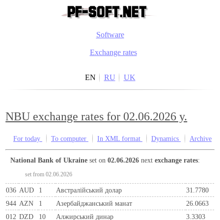
Software
Exchange rates
EN
RU
UK
NBU exchange rates for 02.06.2026 y.
For today
To computer
In XML format
Dynamics
Archive
National Bank of Ukraine
set on
02.06.2026
next
exchange rates
:
set from 02.06.2026
036
AUD
1
Австралійський долар
31.7780
944
AZN
1
Азербайджанський манат
26.0663
012
DZD
10
Алжирський динар
3.3303