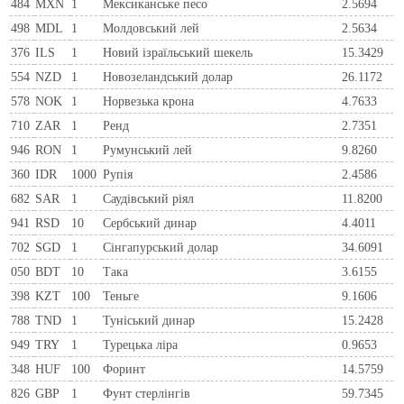
484
MXN
1
Мексиканське песо
2.5694
498
MDL
1
Молдовський лей
2.5634
376
ILS
1
Новий ізраїльський шекель
15.3429
554
NZD
1
Новозеландський долар
26.1172
578
NOK
1
Норвезька крона
4.7633
710
ZAR
1
Ренд
2.7351
946
RON
1
Румунський лей
9.8260
360
IDR
1000
Рупія
2.4586
682
SAR
1
Саудівський ріял
11.8200
941
RSD
10
Сербський динар
4.4011
702
SGD
1
Сінгапурський долар
34.6091
050
BDT
10
Така
3.6155
398
KZT
100
Теньге
9.1606
788
TND
1
Туніський динар
15.2428
949
TRY
1
Турецька ліра
0.9653
348
HUF
100
Форинт
14.5759
826
GBP
1
Фунт стерлінгів
59.7345