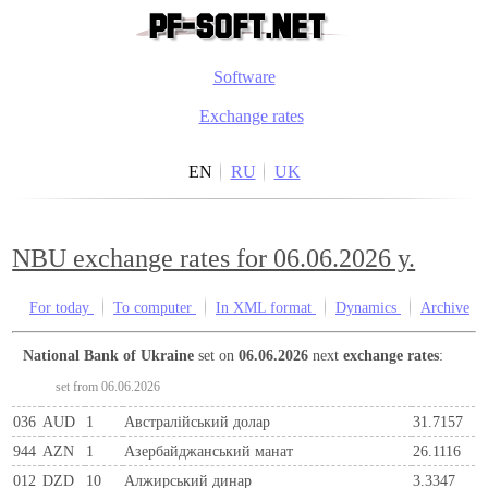
Software
Exchange rates
EN
RU
UK
NBU exchange rates for 06.06.2026 y.
For today
To computer
In XML format
Dynamics
Archive
National Bank of Ukraine
set on
06.06.2026
next
exchange rates
:
set from 06.06.2026
036
AUD
1
Австралійський долар
31.7157
944
AZN
1
Азербайджанський манат
26.1116
012
DZD
10
Алжирський динар
3.3347