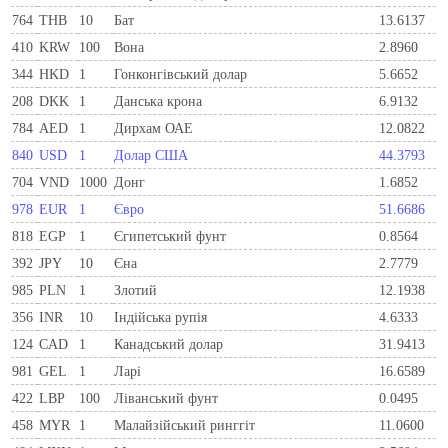
764
THB
10
Бат
13.6137
410
KRW
100
Вона
2.8960
344
HKD
1
Гонконгівський долар
5.6652
208
DKK
1
Данська крона
6.9132
784
AED
1
Дирхам ОАЕ
12.0822
840
USD
1
Долар США
44.3793
704
VND
1000
Донг
1.6852
978
EUR
1
Євро
51.6686
818
EGP
1
Єгипетський фунт
0.8564
392
JPY
10
Єна
2.7779
985
PLN
1
Злотий
12.1938
356
INR
10
Індійська рупія
4.6333
124
CAD
1
Канадський долар
31.9413
981
GEL
1
Ларi
16.6589
422
LBP
100
Ліванський фунт
0.0495
458
MYR
1
Малайзійський ринггіт
11.0600