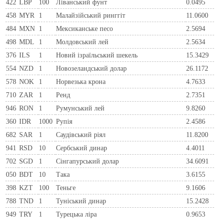
422
LBP
100
Ліванський фунт
0.0495
458
MYR
1
Малайзійський ринггіт
11.0600
484
MXN
1
Мексиканське песо
2.5694
498
MDL
1
Молдовський лей
2.5634
376
ILS
1
Новий ізраїльський шекель
15.3429
554
NZD
1
Новозеландський долар
26.1172
578
NOK
1
Норвезька крона
4.7633
710
ZAR
1
Ренд
2.7351
946
RON
1
Румунський лей
9.8260
360
IDR
1000
Рупія
2.4586
682
SAR
1
Саудівський ріял
11.8200
941
RSD
10
Сербський динар
4.4011
702
SGD
1
Сінгапурський долар
34.6091
050
BDT
10
Така
3.6155
398
KZT
100
Теньге
9.1606
788
TND
1
Туніський динар
15.2428
949
TRY
1
Турецька ліра
0.9653