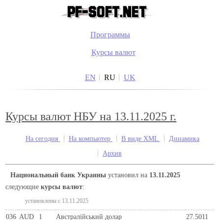
Программы
Курсы валют
EN
RU
UK
Курсы валют НБУ на 13.11.2025 г.
На сегодня
На компьютер
В виде XML
Динамика
Архив
Национальный банк Украины
установил на
13.11.2025
следующие
курсы валют
:
установлены c 13.11.2025
036
AUD
1
Австралійський долар
27.5011