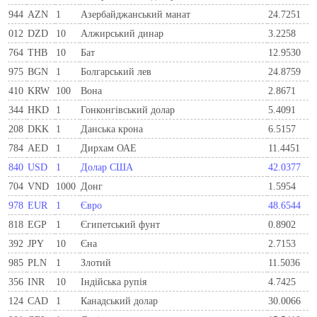
944
AZN
1
Азербайджанський манат
24.7251
012
DZD
10
Алжирський динар
3.2258
764
THB
10
Бат
12.9530
975
BGN
1
Болгарський лев
24.8759
410
KRW
100
Вона
2.8671
344
HKD
1
Гонконгівський долар
5.4091
208
DKK
1
Данська крона
6.5157
784
AED
1
Дирхам ОАЕ
11.4451
840
USD
1
Долар США
42.0377
704
VND
1000
Донг
1.5954
978
EUR
1
Євро
48.6544
818
EGP
1
Єгипетський фунт
0.8902
392
JPY
10
Єна
2.7153
985
PLN
1
Злотий
11.5036
356
INR
10
Індійська рупія
4.7425
124
CAD
1
Канадський долар
30.0066