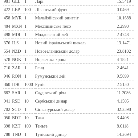
981
GEL
1
Ларi
15.5419
422
LBP
100
Ліванський фунт
0.0469
458
MYR
1
Малайзійський ринггіт
10.1688
484
MXN
1
Мексиканське песо
2.2990
498
MDL
1
Молдовський лей
2.4748
376
ILS
1
Новий ізраїльський шекель
13.1471
554
NZD
1
Новозеландський долар
23.8102
578
NOK
1
Норвезька крона
4.1821
710
ZAR
1
Ренд
2.4641
946
RON
1
Румунський лей
9.5699
360
IDR
1000
Рупія
2.5150
682
SAR
1
Саудівський ріял
11.2086
941
RSD
10
Сербський динар
4.1505
702
SGD
1
Сінгапурський долар
32.2598
050
BDT
10
Така
3.4408
398
KZT
100
Теньге
8.0118
788
TND
1
Туніський динар
14.2694