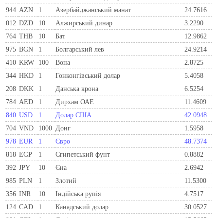
944
AZN
1
Азербайджанський манат
24.7616
012
DZD
10
Алжирський динар
3.2290
764
THB
10
Бат
12.9862
975
BGN
1
Болгарський лев
24.9214
410
KRW
100
Вона
2.8725
344
HKD
1
Гонконгівський долар
5.4058
208
DKK
1
Данська крона
6.5254
784
AED
1
Дирхам ОАЕ
11.4609
840
USD
1
Долар США
42.0948
704
VND
1000
Донг
1.5958
978
EUR
1
Євро
48.7374
818
EGP
1
Єгипетський фунт
0.8882
392
JPY
10
Єна
2.6942
985
PLN
1
Злотий
11.5300
356
INR
10
Індійська рупія
4.7517
124
CAD
1
Канадський долар
30.0527