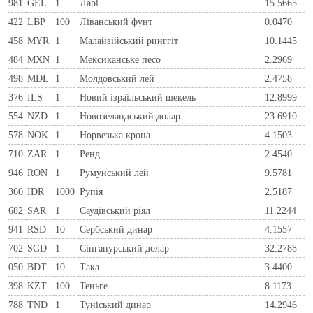
981
GEL
1
Ларi
15.5665
422
LBP
100
Ліванський фунт
0.0470
458
MYR
1
Малайзійський ринггіт
10.1445
484
MXN
1
Мексиканське песо
2.2969
498
MDL
1
Молдовський лей
2.4758
376
ILS
1
Новий ізраїльський шекель
12.8999
554
NZD
1
Новозеландський долар
23.6910
578
NOK
1
Норвезька крона
4.1503
710
ZAR
1
Ренд
2.4540
946
RON
1
Румунський лей
9.5781
360
IDR
1000
Рупія
2.5187
682
SAR
1
Саудівський ріял
11.2244
941
RSD
10
Сербський динар
4.1557
702
SGD
1
Сінгапурський долар
32.2788
050
BDT
10
Така
3.4400
398
KZT
100
Теньге
8.1173
788
TND
1
Туніський динар
14.2946