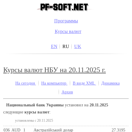
Программы
Курсы валют
EN
RU
UK
Курсы валют НБУ на 20.11.2025 г.
На сегодня
На компьютер
В виде XML
Динамика
Архив
Национальный банк Украины
установил на
20.11.2025
следующие
курсы валют
:
установлены c 20.11.2025
036
AUD
1
Австралійський долар
27.3195