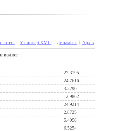
мп'ютер
У вигляді XML
Динаміка
Архів
си валют
:
27.3195
24.7616
3.2290
12.9862
24.9214
2.8725
5.4058
6.5254