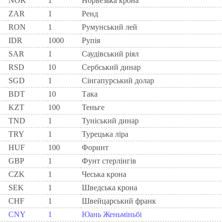
NOK
1
Норвезька крона
ZAR
1
Ренд
RON
1
Румунський лей
IDR
1000
Рупія
SAR
1
Саудівський ріял
RSD
10
Сербський динар
SGD
1
Сінгапурський долар
BDT
10
Така
KZT
100
Теньге
TND
1
Туніський динар
TRY
1
Турецька ліра
HUF
100
Форинт
GBP
1
Фунт стерлінгів
CZK
1
Чеська крона
SEK
1
Шведська крона
CHF
1
Швейцарський франк
CNY
1
Юань Женьміньбі