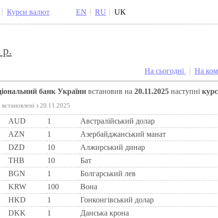
Курси валют
EN
RU
UK
 р.
На сьогодні
На ко
аціональний банк України
встановив на
20.11.2025
наступні
кур
встановлені з 20.11.2025
AUD
1
Австралійський долар
AZN
1
Азербайджанський манат
DZD
10
Алжирський динар
THB
10
Бат
BGN
1
Болгарський лев
KRW
100
Вона
HKD
1
Гонконгівський долар
DKK
1
Данська крона