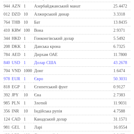
944
AZN
1
Азербайджанський манат
25.4472
012
DZD
10
Алжирський динар
3.3318
764
THB
10
Бат
13.8435
410
KRW
100
Вона
2.9371
344
HKD
1
Гонконгівський долар
5.5492
208
DKK
1
Данська крона
6.7325
784
AED
1
Дирхам ОАЕ
11.7800
840
USD
1
Долар США
43.2678
704
VND
1000
Донг
1.6474
978
EUR
1
Євро
50.3031
818
EGP
1
Єгипетський фунт
0.9127
392
JPY
10
Єна
2.7383
985
PLN
1
Злотий
11.9031
356
INR
10
Індійська рупія
4.7588
124
CAD
1
Канадський долар
31.1571
981
GEL
1
Ларi
16.0554