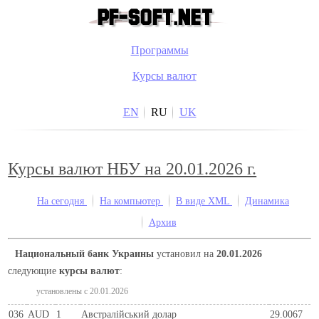
Программы
Курсы валют
EN
RU
UK
Курсы валют НБУ на 20.01.2026 г.
На сегодня
На компьютер
В виде XML
Динамика
Архив
Национальный банк Украины
установил на
20.01.2026
следующие
курсы валют
:
установлены c 20.01.2026
036
AUD
1
Австралійський долар
29.0067