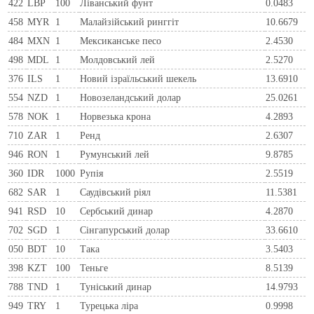
422
LBP
100
Ліванський фунт
0.0483
458
MYR
1
Малайзійський ринггіт
10.6679
484
MXN
1
Мексиканське песо
2.4530
498
MDL
1
Молдовський лей
2.5270
376
ILS
1
Новий ізраїльський шекель
13.6910
554
NZD
1
Новозеландський долар
25.0261
578
NOK
1
Норвезька крона
4.2893
710
ZAR
1
Ренд
2.6307
946
RON
1
Румунський лей
9.8785
360
IDR
1000
Рупія
2.5519
682
SAR
1
Саудівський ріял
11.5381
941
RSD
10
Сербський динар
4.2870
702
SGD
1
Сінгапурський долар
33.6610
050
BDT
10
Така
3.5403
398
KZT
100
Теньге
8.5139
788
TND
1
Туніський динар
14.9793
949
TRY
1
Турецька ліра
0.9998