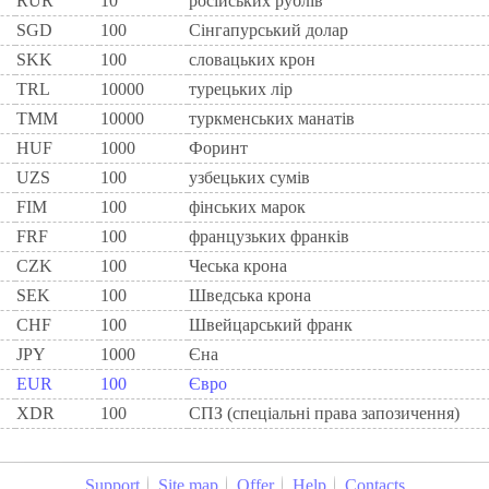
RUR
10
росiйських рублiв
SGD
100
Сінгапурський долар
SKK
100
словацьких крон
TRL
10000
турецьких лір
TMM
10000
туркменських манатів
HUF
1000
Форинт
UZS
100
узбецьких сумів
FIM
100
фiнських марок
FRF
100
французьких франкiв
CZK
100
Чеська крона
SEK
100
Шведська крона
CHF
100
Швейцарський франк
JPY
1000
Єна
EUR
100
Євро
XDR
100
СПЗ (спеціальні права запозичення)
Support
Site map
Offer
Help
Contacts