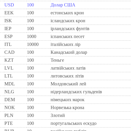
USD
100
Долар США
EEK
100
естонських крон
ISK
100
ісландських крон
IEP
100
iрландських фунтiв
ESP
1000
iспанських песет
ITL
10000
iталiйських лiр
CAD
100
Канадський долар
KZT
100
Теньге
LVL
100
латвійських латів
LTL
100
литовських літів
MDL
100
Молдовський лей
NLG
100
нiдерландських гульденiв
DEM
100
нiмецьких марок
NOK
100
Норвезька крона
PLN
100
Злотий
PTE
100
португальських ескудо