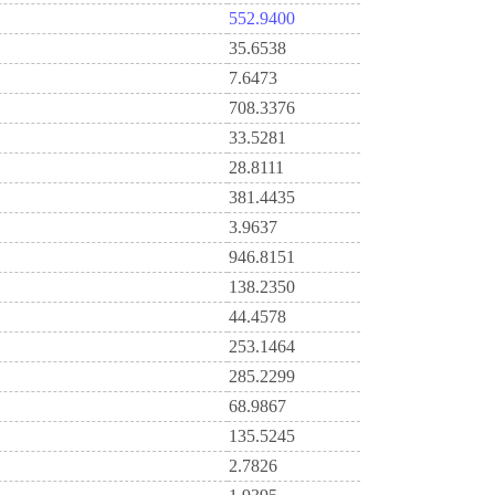
552.9400
35.6538
7.6473
708.3376
33.5281
28.8111
381.4435
3.9637
946.8151
138.2350
44.4578
253.1464
285.2299
68.9867
135.5245
2.7826