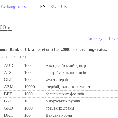
Exchange rates
EN
RU
UK
00 y.
For today
To c
tional Bank of Ukraine
set on
21.01.2000
next
exchange rates
:
set from 21.01.2000
AUD
100
Австралійський долар
ATS
100
австрiйських шилiнгiв
GBP
100
Фунт стерлінгів
AZM
10000
азербайджанських манатів
BEF
1000
бельгiйських франкiв
BYR
10
білоруських рублів
GRD
1000
грецьких драхм
DKK
100
Данська крона