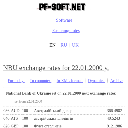
Software
Exchange rates
EN
RU
UK
NBU exchange rates for 22.01.2000 y.
For today
To computer
In XML format
Dynamics
Archive
National Bank of Ukraine
set on
22.01.2000
next
exchange rates
:
set from 22.01.2000
036
AUD
100
Австралійський долар
366.4982
040
ATS
100
австрiйських шилiнгiв
40.5243
826
GBP
100
Фунт стерлінгів
912.1986