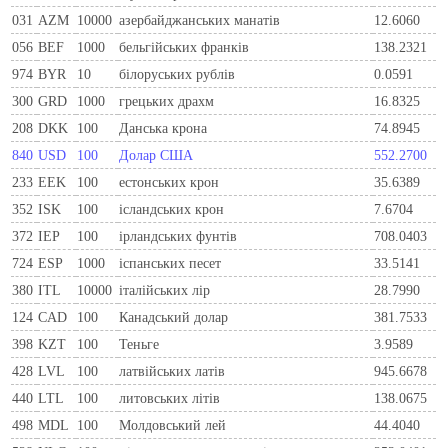
031
AZM
10000
азербайджанських манатів
12.6060
056
BEF
1000
бельгiйських франкiв
138.2321
974
BYR
10
білоруських рублів
0.0591
300
GRD
1000
грецьких драхм
16.8325
208
DKK
100
Данська крона
74.8945
840
USD
100
Долар США
552.2700
233
EEK
100
естонських крон
35.6389
352
ISK
100
ісландських крон
7.6704
372
IEP
100
iрландських фунтiв
708.0403
724
ESP
1000
iспанських песет
33.5141
380
ITL
10000
iталiйських лiр
28.7990
124
CAD
100
Канадський долар
381.7533
398
KZT
100
Теньге
3.9589
428
LVL
100
латвійських латів
945.6678
440
LTL
100
литовських літів
138.0675
498
MDL
100
Молдовський лей
44.4040