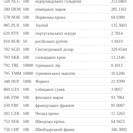
528
NLG
100
нiдерландських гульденiв
253.0401
280
DEM
100
нiмецьких марок
285.1102
578
NOK
100
Норвезька крона
69.0389
985
PLN
100
Злотий
135.3603
620
PTE
100
португальських ескудо
2.7814
810
RUR
10
росiйських рублiв
1.9419
702
SGD
100
Сінгапурський долар
329.6544
703
SKK
100
словацьких крон
13.2146
792
TRL
10000
турецьких лір
0.1013
795
TMM
10000
туркменських манатів
10.6206
348
HUF
1000
Форинт
21.9399
860
UZS
100
узбецьких сумів
3.9057
246
FIM
100
фiнських марок
93.7861
250
FRF
100
французьких франкiв
85.0097
203
CZK
100
Чеська крона
15.5263
752
SEK
100
Шведська крона
64.9423
756
CHF
100
Швейцарський франк
346.3092