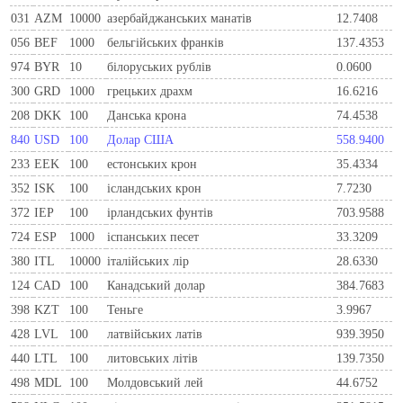
031
AZM
10000
азербайджанських манатів
12.7408
056
BEF
1000
бельгiйських франкiв
137.4353
974
BYR
10
білоруських рублів
0.0600
300
GRD
1000
грецьких драхм
16.6216
208
DKK
100
Данська крона
74.4538
840
USD
100
Долар США
558.9400
233
EEK
100
естонських крон
35.4334
352
ISK
100
ісландських крон
7.7230
372
IEP
100
iрландських фунтiв
703.9588
724
ESP
1000
iспанських песет
33.3209
380
ITL
10000
iталiйських лiр
28.6330
124
CAD
100
Канадський долар
384.7683
398
KZT
100
Теньге
3.9967
428
LVL
100
латвійських латів
939.3950
440
LTL
100
литовських літів
139.7350
498
MDL
100
Молдовський лей
44.6752