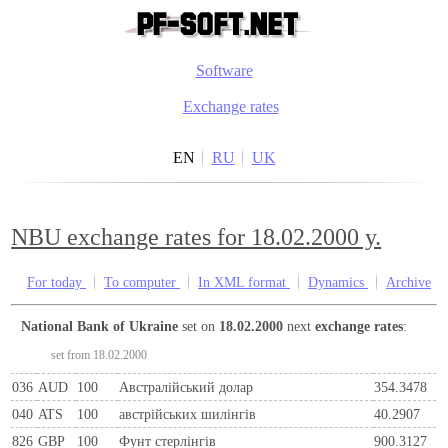
Software
Exchange rates
EN
RU
UK
NBU exchange rates for 18.02.2000 y.
For today
To computer
In XML format
Dynamics
Archive
National Bank of Ukraine
set on
18.02.2000
next
exchange rates
:
set from 18.02.2000
036
AUD
100
Австралійський долар
354.3478
040
ATS
100
австрiйських шилiнгiв
40.2907
826
GBP
100
Фунт стерлінгів
900.3127