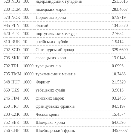
528
NLG
100
нiдерландських гульденiв
251.5815
280
DEM
100
нiмецьких марок
283.4667
578
NOK
100
Норвезька крона
67.9719
985
PLN
100
Злотий
134.5870
620
PTE
100
португальських ескудо
2.7654
810
RUR
10
росiйських рублiв
1.9414
702
SGD
100
Сінгапурський долар
329.6609
703
SKK
100
словацьких крон
13.0148
792
TRL
10000
турецьких лір
0.0993
795
TMM
10000
туркменських манатів
10.7488
348
HUF
1000
Форинт
21.5329
860
UZS
100
узбецьких сумів
3.9013
246
FIM
100
фiнських марок
93.2455
250
FRF
100
французьких франкiв
84.5197
203
CZK
100
Чеська крона
15.4574
752
SEK
100
Шведська крона
64.6395
756
CHF
100
Швейцарський франк
345.6007