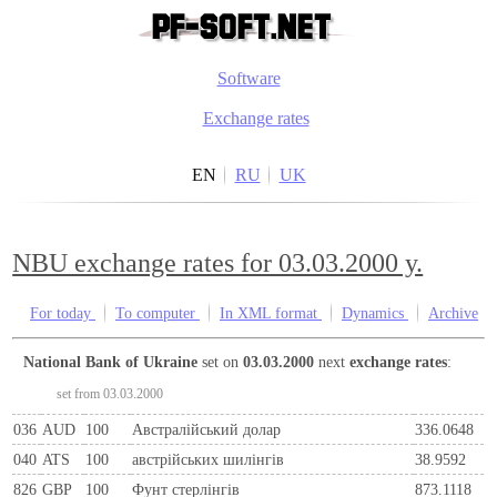
Software
Exchange rates
EN
RU
UK
NBU exchange rates for 03.03.2000 y.
For today
To computer
In XML format
Dynamics
Archive
National Bank of Ukraine
set on
03.03.2000
next
exchange rates
:
set from 03.03.2000
036
AUD
100
Австралійський долар
336.0648
040
ATS
100
австрiйських шилiнгiв
38.9592
826
GBP
100
Фунт стерлінгів
873.1118