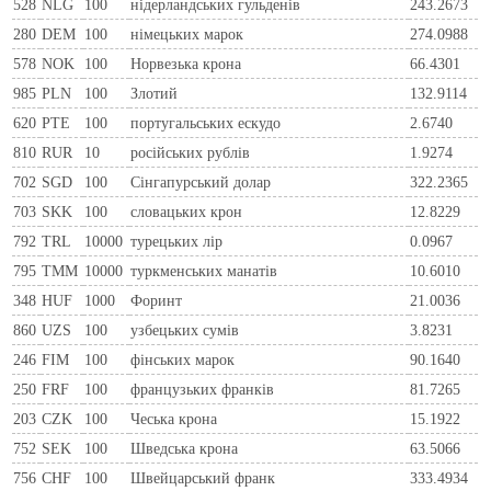
528
NLG
100
нiдерландських гульденiв
243.2673
280
DEM
100
нiмецьких марок
274.0988
578
NOK
100
Норвезька крона
66.4301
985
PLN
100
Злотий
132.9114
620
PTE
100
португальських ескудо
2.6740
810
RUR
10
росiйських рублiв
1.9274
702
SGD
100
Сінгапурський долар
322.2365
703
SKK
100
словацьких крон
12.8229
792
TRL
10000
турецьких лір
0.0967
795
TMM
10000
туркменських манатів
10.6010
348
HUF
1000
Форинт
21.0036
860
UZS
100
узбецьких сумів
3.8231
246
FIM
100
фiнських марок
90.1640
250
FRF
100
французьких франкiв
81.7265
203
CZK
100
Чеська крона
15.1922
752
SEK
100
Шведська крона
63.5066
756
CHF
100
Швейцарський франк
333.4934