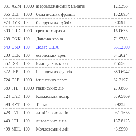
031
AZM
10000
азербайджанських манатів
12.5398
056
BEF
1000
бельгiйських франкiв
132.8934
974
BYR
10
білоруських рублів
0.0591
300
GRD
1000
грецьких драхм
16.0675
208
DKK
100
Данська крона
71.9788
840
USD
100
Долар США
551.2500
233
EEK
100
естонських крон
34.2624
352
ISK
100
ісландських крон
7.5556
372
IEP
100
iрландських фунтiв
680.6947
724
ESP
1000
iспанських песет
32.2197
380
ITL
10000
iталiйських лiр
27.6868
124
CAD
100
Канадський долар
379.5869
398
KZT
100
Теньге
3.9235
428
LVL
100
латвійських латів
931.1655
440
LTL
100
литовських літів
137.8125
498
MDL
100
Молдовський лей
43.9990